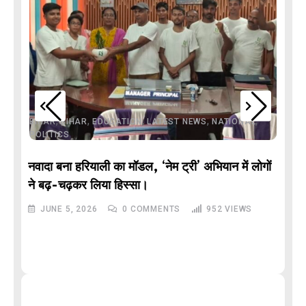
,
,
,
,
,
BIHAR
BIHAR
EDUCATION
LATEST NEWS
NATIONAL
POLITICS
नवादा बना हरियाली का मॉडल, ‘नेम ट्री’ अभियान में लोगों
DE
ने बढ़-चढ़कर लिया हिस्सा।
JUNE 5, 2026
0
COMMENTS
952
VIEWS
M
और