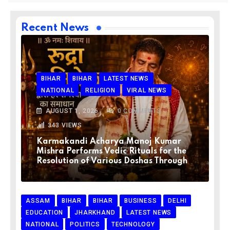
Recent News
BIHAR
BIHAR
LATEST NEWS
NATIONAL
RELIGION
VIRAL NEWS
AUGUST 1, 2026
0
COMMENTS
343
VIEWS
Karmakandi Acharya Manoj Kumar
Mishra Performs Vedic Rituals for the
Resolution of Various Doshas Through
ASSAM
BIHAR
BIHAR
BUSINESS
DELHI
EDUCATION
JHARKHAND
LATEST NEWS
NATIONAL
POLITICS
TECHNOLOGY