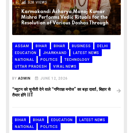
328
VIEWS
Karmakandi Acharya Manoj Kumar
Mishra Performs Vedic Rituals for the
Resolution of Various Doshas Through
ASSAM
BIHAR
BIHAR
BUSINESS
DELHI
EDUCATION
JHARKHAND
LATEST NEWS
NATIONAL
POLITICS
TECHNOLOGY
UTTAR PRADESH
VIRAL NEWS
BY
ADMIN
JUNE 12, 2026
“न्यूटन को चुनौती देने वाले “गणितज्ञ मनोज” का बड़ा दावा!, बिहार से
तैयार होंगे IIT
BIHAR
BIHAR
EDUCATION
LATEST NEWS
NATIONAL
POLITICS