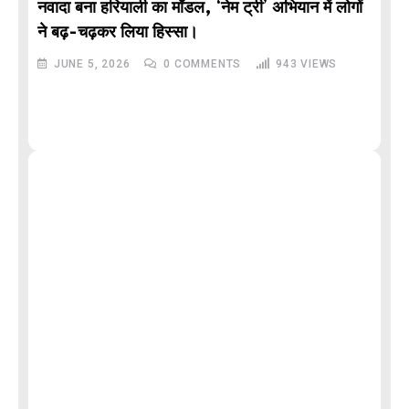
नवादा बना हरियाली का मॉडल, ‘नेम ट्री’ अभियान में लोगों
DE
ने बढ़-चढ़कर लिया हिस्सा।
JUNE 5, 2026
0
COMMENTS
943
VIEWS
M
और