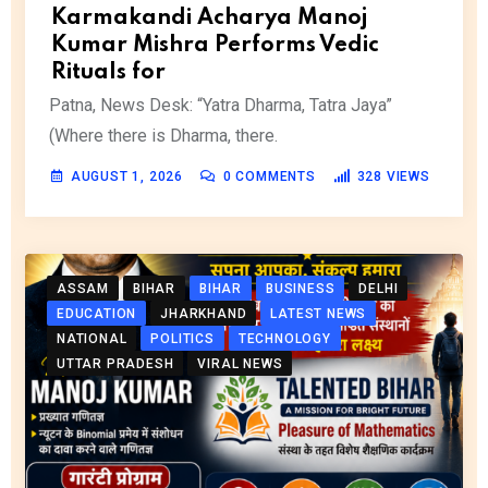
Karmakandi Acharya Manoj
Kumar Mishra Performs Vedic
Rituals for
Patna, News Desk: “Yatra Dharma, Tatra Jaya”
(Where there is Dharma, there.
AUGUST 1, 2026
0
COMMENTS
328
VIEWS
ASSAM
BIHAR
BIHAR
BUSINESS
DELHI
EDUCATION
JHARKHAND
LATEST NEWS
NATIONAL
POLITICS
TECHNOLOGY
UTTAR PRADESH
VIRAL NEWS