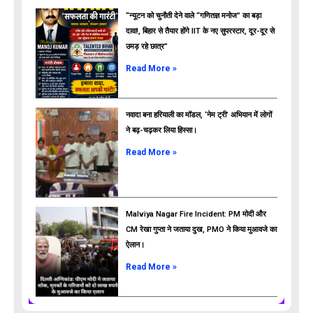
“न्यूटन को चुनौती देने वाले “गणितज्ञ मनोज” का बड़ा
दावा!, बिहार से तैयार होंगे IIT के नए सुपरस्टार, दूर-दूर से
उमड़ रहे छात्र”
ads
Read More »
नवादा बना हरियाली का मॉडल, ‘नेम ट्री’ अभियान में लोगों
ने बढ़-चढ़कर लिया हिस्सा।
Read More »
Malviya Nagar Fire Incident: PM मोदी और
CM रेखा गुप्ता ने जताया दुख, PMO ने किया मुआवजे का
ऐलान।
Read More »