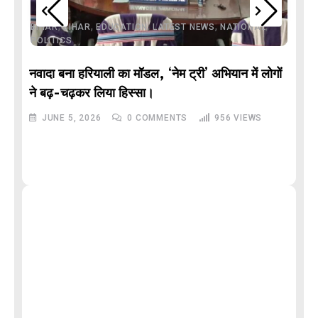
,
,
,
,
,
BIHAR
BIHAR
EDUCATION
LATEST NEWS
NATIONAL
POLITICS
नवादा बना हरियाली का मॉडल, ‘नेम ट्री’ अभियान में लोगों
DE
ने बढ़-चढ़कर लिया हिस्सा।
JUNE 5, 2026
0
COMMENTS
956
VIEWS
M
और