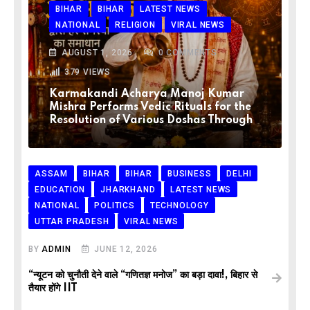
BIHAR
BIHAR
LATEST NEWS
NATIONAL
RELIGION
VIRAL NEWS
AUGUST 1, 2026
0
COMMENTS
379
VIEWS
Karmakandi Acharya Manoj Kumar
Mishra Performs Vedic Rituals for the
Resolution of Various Doshas Through
ASSAM
BIHAR
BIHAR
BUSINESS
DELHI
EDUCATION
JHARKHAND
LATEST NEWS
NATIONAL
POLITICS
TECHNOLOGY
UTTAR PRADESH
VIRAL NEWS
BY
ADMIN
JUNE 12, 2026
“न्यूटन को चुनौती देने वाले “गणितज्ञ मनोज” का बड़ा दावा!, बिहार से
तैयार होंगे IIT