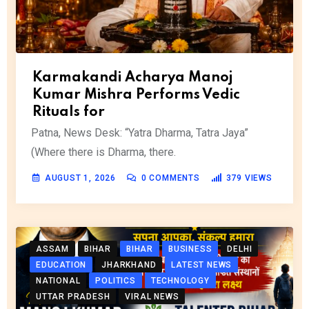
Karmakandi Acharya Manoj
Kumar Mishra Performs Vedic
Rituals for
Patna, News Desk: “Yatra Dharma, Tatra Jaya”
(Where there is Dharma, there.
AUGUST 1, 2026
0
COMMENTS
379
VIEWS
ASSAM
BIHAR
BIHAR
BUSINESS
DELHI
EDUCATION
JHARKHAND
LATEST NEWS
NATIONAL
POLITICS
TECHNOLOGY
UTTAR PRADESH
VIRAL NEWS