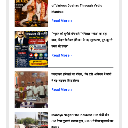
of Various Doshas Through Vedic
Mantras
Read More »
“न्यूटन को चुनौती देने वाले “गणितज्ञ मनोज” का बड़ा
दावा!, बिहार से तैयार होंगे IIT के नए सुपरस्टार, दूर-दूर से
उमड़ रहे छात्र”
ads
Read More »
नवादा बना हरियाली का मॉडल, ‘नेम ट्री’ अभियान में लोगों
ने बढ़-चढ़कर लिया हिस्सा।
Read More »
Malviya Nagar Fire Incident: PM मोदी और
CM रेखा गुप्ता ने जताया दुख, PMO ने किया मुआवजे का
ऐलान।