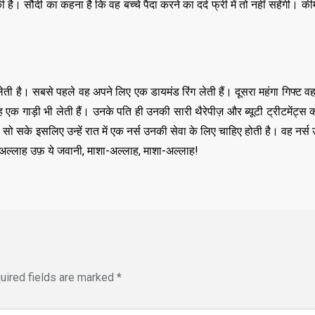
ी है। सौदी का कहना है कि वह बच्चे पैदा करने का दर्द फ्री में तो नहीं सहेंगी। क
,
,
DELHI
EDUCATION
,
LATEST NEWS
NATI
,
,
TECHNOLOGY
UTT
VIRAL NEWS
,
,
,
DELHI
LATEST NEWS
NATIONAL
POLITICS
“न्यूटन को चुनौती देन
 लेती है। सबसे पहले वह अपने लिए एक डायमंड रिंग लेती हैं। दूसरा महंगा गिफ्ट वह 
मनोज” का बड़ा दावा!
 एक गाड़ी भी लेती हैं। उनके पति ही उनकी सारी थैरेपीज़ और ब्यूटी ट्रीटमेंट्स क
Malviya Nagar Fire
तैयार होंगे IIT
े से सो सके इसलिए उन्हें रात में एक नर्स उनकी सेवा के लिए चाहिए होती है। वह नर्स
Incident: PM मोदी और CM
JUNE 12, 2026
ा-अल्लाह उफ़ ये जवानी, माशा-अल्लाह, माशा-अल्लाह!
रेखा गुप्ता ने जताया दुख, PMO ने
0
COMMENTS
JUNE 3, 2026
0
COMMENTS
192
VIEWS
uired fields are marked
*