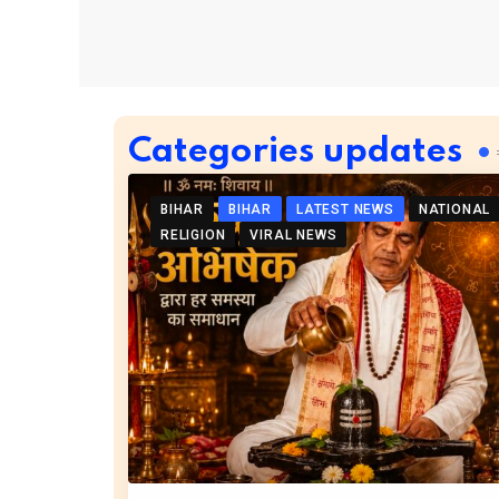
Categories updates
BIHAR
BIHAR
LATEST NEWS
NATIONAL
RELIGION
VIRAL NEWS