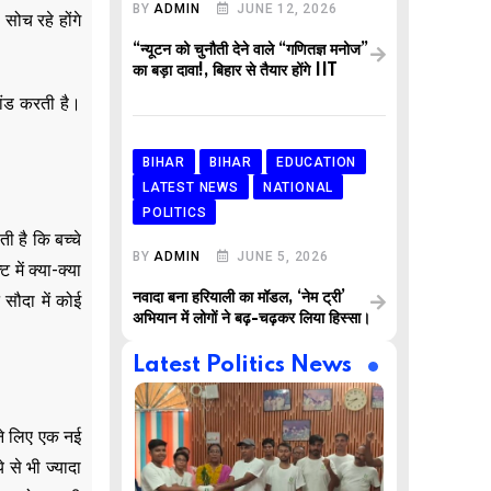
BY
ADMIN
JUNE 12, 2026
सोच रहे होंगे
“न्यूटन को चुनौती देने वाले “गणितज्ञ मनोज”
का बड़ा दावा!, बिहार से तैयार होंगे IIT
ांड करती है।
BIHAR
BIHAR
EDUCATION
LATEST NEWS
NATIONAL
POLITICS
ी है कि बच्चे
BY
ADMIN
JUNE 5, 2026
में क्या-क्या
नवादा बना हरियाली का मॉडल, ‘नेम ट्री’
 सौदा में कोई
अभियान में लोगों ने बढ़-चढ़कर लिया हिस्सा।
Latest Politics News
पने लिए एक नई
 से भी ज्यादा
,
,
AR
BUSINESS