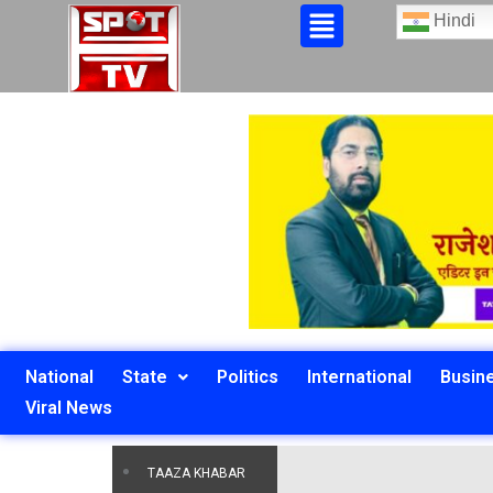
Hindi
National
State
Politics
International
Busin
Viral News
TAAZA KHABAR