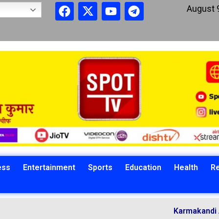
August 
ess
Entertainment
Sports
Education
Health
Re
Karmakandi Acharya Ma