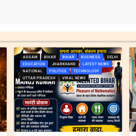
ASSAM
BIHAR
BIHAR
BUSINESS
DELHI
EDUCATION
JHARKHAND
LATEST NEWS
NATIONAL
POLITICS
TECHNOLOGY
UTTAR PRADESH
VIRAL NEWS