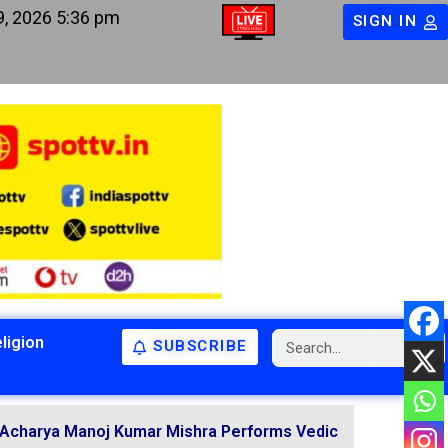
9, 2026 5:36 pm
SIGN IN
ligion
SUBSCRIBE
BIHAR
BIHAR
LATEST NEWS
NATIONAL
RELIGION
noj Kumar Mishra Performs Vedic Rituals for the Resoluti