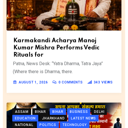
Karmakandi Acharya Manoj
Kumar Mishra Performs Vedic
Rituals for
Patna, News Desk: “Yatra Dharma, Tatra Jaya”
(Where there is Dharma, there.
AUGUST 1, 2026
0
COMMENTS
343
VIEWS
ASSAM
BIHAR
BIHAR
BUSINESS
DELHI
EDUCATION
JHARKHAND
LATEST NEWS
NATIONAL
POLITICS
TECHNOLOGY