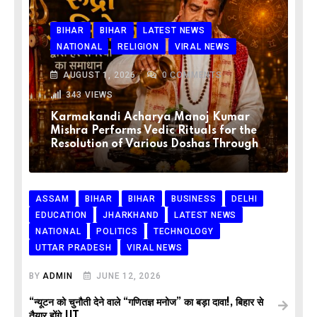
BIHAR
BIHAR
LATEST NEWS
NATIONAL
RELIGION
VIRAL NEWS
AUGUST 1, 2026
0
COMMENTS
343
VIEWS
Karmakandi Acharya Manoj Kumar
Mishra Performs Vedic Rituals for the
Resolution of Various Doshas Through
ASSAM
BIHAR
BIHAR
BUSINESS
DELHI
EDUCATION
JHARKHAND
LATEST NEWS
NATIONAL
POLITICS
TECHNOLOGY
UTTAR PRADESH
VIRAL NEWS
BY
ADMIN
JUNE 12, 2026
“न्यूटन को चुनौती देने वाले “गणितज्ञ मनोज” का बड़ा दावा!, बिहार से
तैयार होंगे IIT