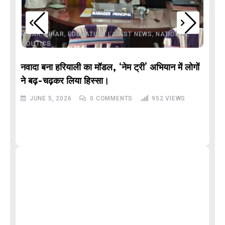
,
,
,
,
,
BIHAR
BIHAR
EDUCATION
LATEST NEWS
NATIONAL
POLITICS
नवादा बना हरियाली का मॉडल, ‘नेम ट्री’ अभियान में लोगों
DE
ने बढ़-चढ़कर लिया हिस्सा।
JUNE 5, 2026
0
COMMENTS
952
VIEWS
M
और