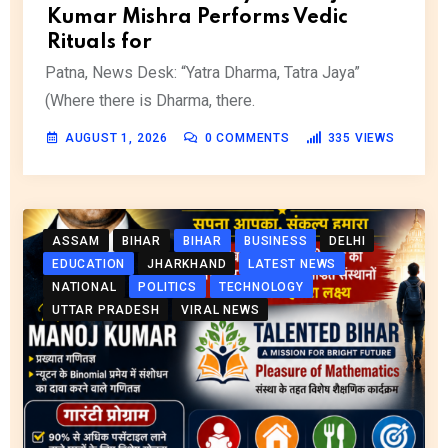
Kumar Mishra Performs Vedic
Rituals for
Patna, News Desk: “Yatra Dharma, Tatra Jaya”
(Where there is Dharma, there.
AUGUST 1, 2026
0
COMMENTS
335
VIEWS
ASSAM
BIHAR
BIHAR
BUSINESS
DELHI
EDUCATION
JHARKHAND
LATEST NEWS
NATIONAL
POLITICS
TECHNOLOGY
UTTAR PRADESH
VIRAL NEWS