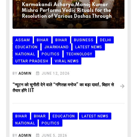
Karmakandi Acharya Manoj Kumar
Mishra Performs Vedic Rituals for the
Resolution of Various Doshas Through
ASSAM
BIHAR
BIHAR
BUSINESS
DELHI
EDUCATION
JHARKHAND
LATEST NEWS
NATIONAL
POLITICS
TECHNOLOGY
UTTAR PRADESH
VIRAL NEWS
BY
ADMIN
JUNE 12, 2026
“न्यूटन को चुनौती देने वाले “गणितज्ञ मनोज” का बड़ा दावा!, बिहार से
तैयार होंगे IIT
BIHAR
BIHAR
EDUCATION
LATEST NEWS
NATIONAL
POLITICS
BY
ADMIN
JUNE 5, 2026