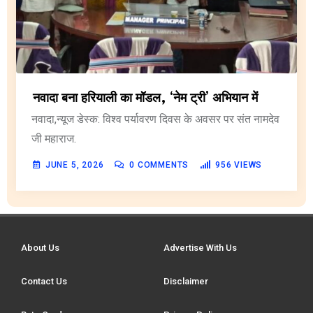
नवादा बना हरियाली का मॉडल, ‘नेम ट्री’ अभियान में
नवादा,न्यूज डेस्क: विश्व पर्यावरण दिवस के अवसर पर संत नामदेव
जी महाराज.
JUNE 5, 2026
0
COMMENTS
956
VIEWS
About Us
Advertise With Us
Contact Us
Disclaimer