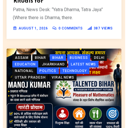
Rituals for
Patna, News Desk: “Yatra Dharma, Tatra Jaya”
(Where there is Dharma, there.
AUGUST 1, 2026
0
COMMENTS
387
VIEWS
ASSAM
BIHAR
BIHAR
BUSINESS
DELHI
EDUCATION
JHARKHAND
LATEST NEWS
NATIONAL
POLITICS
TECHNOLOGY
UTTAR PRADESH
VIRAL NEWS