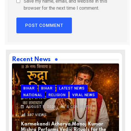
Save my name, email, and website in this
browser for the next time I comment.
Recent News
BIHAR
BIHAR
LATEST NEWS
NATIONAL
RELIGION
VIRAL NEWS
AUGUST 1, 2026
0
COMMENTS
387
VIEWS
Karmakandi Acharya Manoj Kumar
Mishra Performs Vedic Rituals for the