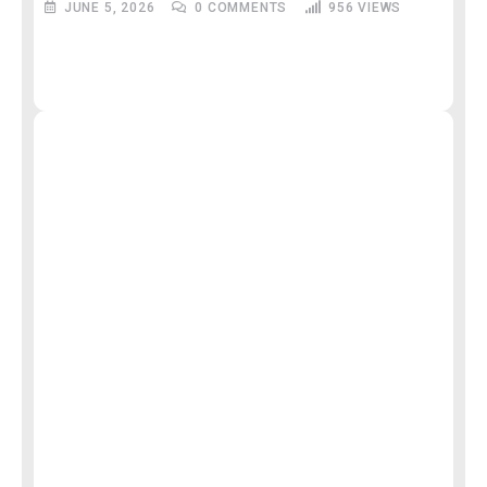
JUNE 5, 2026
0
COMMENTS
956
VIEWS
M
और