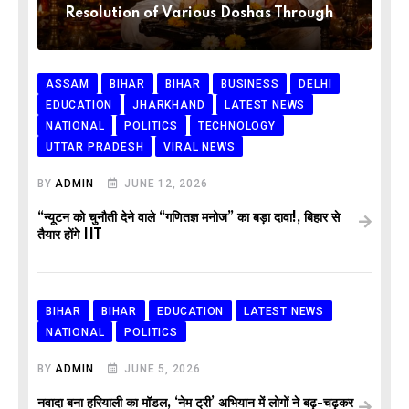
Resolution of Various Doshas Through
ASSAM
BIHAR
BIHAR
BUSINESS
DELHI
EDUCATION
JHARKHAND
LATEST NEWS
NATIONAL
POLITICS
TECHNOLOGY
UTTAR PRADESH
VIRAL NEWS
BY
ADMIN
JUNE 12, 2026
“न्यूटन को चुनौती देने वाले “गणितज्ञ मनोज” का बड़ा दावा!, बिहार से
तैयार होंगे IIT
BIHAR
BIHAR
EDUCATION
LATEST NEWS
NATIONAL
POLITICS
BY
ADMIN
JUNE 5, 2026
नवादा बना हरियाली का मॉडल, ‘नेम ट्री’ अभियान में लोगों ने बढ़-चढ़कर