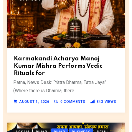
Karmakandi Acharya Manoj
Kumar Mishra Performs Vedic
Rituals for
Patna, News Desk: “Yatra Dharma, Tatra Jaya”
(Where there is Dharma, there.
AUGUST 1, 2026
0
COMMENTS
343
VIEWS
ASSAM
BIHAR
BIHAR
BUSINESS
DELHI