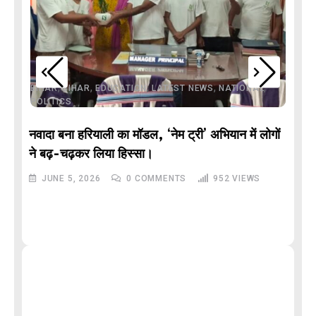
,
,
,
,
,
BIHAR
BIHAR
EDUCATION
LATEST NEWS
NATIONAL
POLITICS
नवादा बना हरियाली का मॉडल, ‘नेम ट्री’ अभियान में लोगों
DE
ने बढ़-चढ़कर लिया हिस्सा।
JUNE 5, 2026
0
COMMENTS
952
VIEWS
M
और