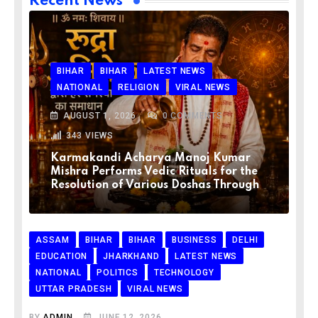
Recent News
BIHAR
BIHAR
LATEST NEWS
NATIONAL
RELIGION
VIRAL NEWS
AUGUST 1, 2026
0
COMMENTS
343
VIEWS
Karmakandi Acharya Manoj Kumar
Mishra Performs Vedic Rituals for the
Resolution of Various Doshas Through
ASSAM
BIHAR
BIHAR
BUSINESS
DELHI
EDUCATION
JHARKHAND
LATEST NEWS
NATIONAL
POLITICS
TECHNOLOGY
UTTAR PRADESH
VIRAL NEWS
BY
ADMIN
JUNE 12, 2026