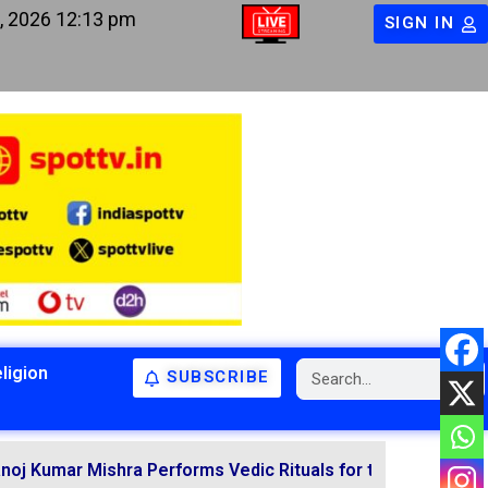
, 2026 12:13 pm
SIGN IN
ligion
SUBSCRIBE
BIHAR
BIHAR
LATEST NEWS
NATIONAL
RELIGION
hra Performs Vedic Rituals for the Resolution of Various