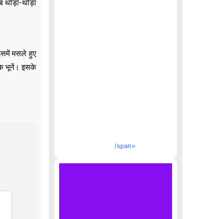
 थोड़ा-थोड़ा
समें मसले हुए
 भूनें। इसके
/span>