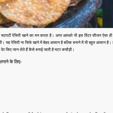
,
,
DELHI
EDUCATION
,
LATEST NEWS
NATI
,
,
TECHNOLOGY
UTT
VIRAL NEWS
,
,
,
DELHI
LATEST NEWS
NATIONAL
POLITICS
“न्यूटन को चुनौती देन
्मागरम चटपटी रेसिपी खाने का मन करता है। अगर आपको भी इस विंटर सीजन ऐसा ही
मनोज” का बड़ा दावा!
Malviya Nagar Fire
िपी। यह रेसिपी ना सिर्फ खाने में बेहद आसान है बल्कि बनाने में भी बहुत आसान है।
तैयार होंगे IIT
Incident: PM मोदी और CM
देर किए जान लेते हैं कैसे बनाई जाती है मटर कचौड़ी।
JUNE 12, 2026
रेखा गुप्ता ने जताया दुख, PMO ने
0
COMMENTS
लगाने के लिए-
JUNE 3, 2026
0
COMMENTS
187
VIEWS