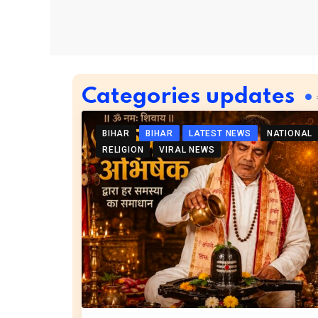
Categories updates
BIHAR
BIHAR
LATEST NEWS
NATIONAL
RELIGION
VIRAL NEWS