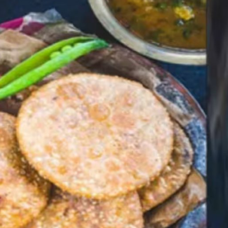
,
,
ASSAM
BIHAR
BIH