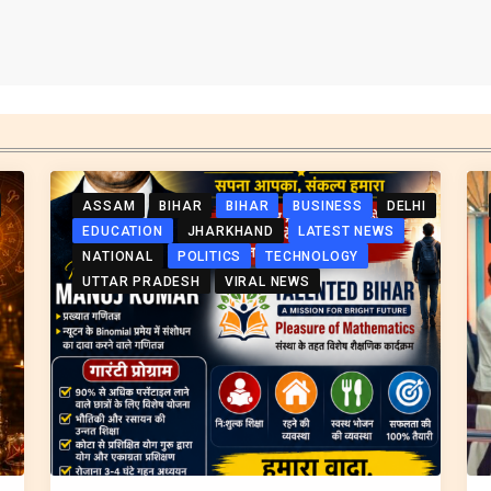
ASSAM
BIHAR
BIHAR
BUSINESS
DELHI
EDUCATION
JHARKHAND
LATEST NEWS
NATIONAL
POLITICS
TECHNOLOGY
UTTAR PRADESH
VIRAL NEWS