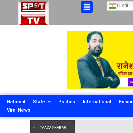
Hindi
National
State
Politics
International
Busin
Viral News
TAAZA KHABAR