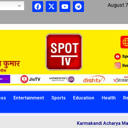
August 7
ess
Entertainment
Sports
Education
Health
Re
Karmakandi Acharya Manoj Kumar Mis