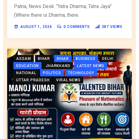
Patna, News Desk: “Yatra Dharma, Tatra Jaya”
(Where there is Dharma, there.
AUGUST 1, 2026
0
COMMENTS
387
VIEWS
ASSAM
BIHAR
BIHAR
BUSINESS
DELHI
EDUCATION
JHARKHAND
LATEST NEWS
NATIONAL
POLITICS
TECHNOLOGY
UTTAR PRADESH
VIRAL NEWS