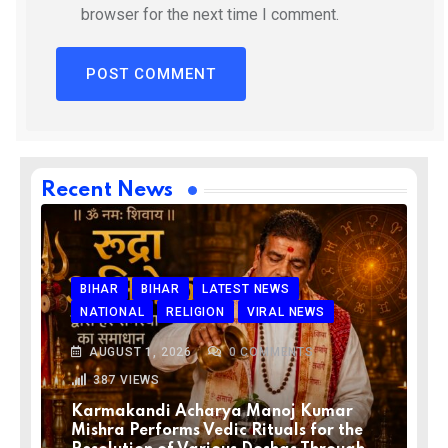
browser for the next time I comment.
Recent News
BIHAR
BIHAR
LATEST NEWS
NATIONAL
RELIGION
VIRAL NEWS
AUGUST 1, 2026
0
COMMENTS
387
VIEWS
Karmakandi Acharya Manoj Kumar
Mishra Performs Vedic Rituals for the