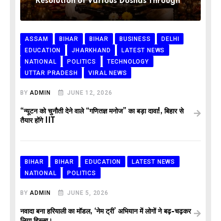
Resolution of Various Doshas Through
ASSAM
BIHAR
BIHAR
BUSINESS
DELHI
EDUCATION
JHARKHAND
LATEST NEWS
NATIONAL
POLITICS
TECHNOLOGY
UTTAR PRADESH
VIRAL NEWS
BY
ADMIN
JUNE 12, 2026
“न्यूटन को चुनौती देने वाले “गणितज्ञ मनोज” का बड़ा दावा!, बिहार से
तैयार होंगे IIT
BIHAR
BIHAR
EDUCATION
LATEST NEWS
NATIONAL
POLITICS
BY
ADMIN
JUNE 5, 2026
नवादा बना हरियाली का मॉडल, ‘नेम ट्री’ अभियान में लोगों ने बढ़-चढ़कर