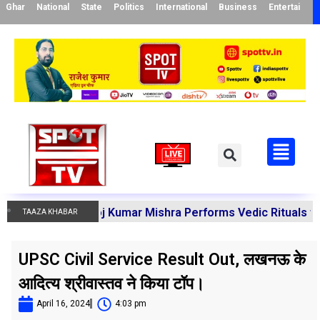
Ghar
National
State
Politics
International
Business
Entertainme
arya Manoj Kumar Mishra Performs Vedic Rituals for the Re
TAAZA KHABAR
UPSC Civil Service Result Out, लखनऊ के
आदित्य श्रीवास्तव ने किया टॉप।
April 16, 2024
4:03 pm