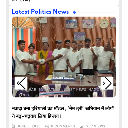
लिया हिस्सा।
Latest Politics News
,
,
,
,
,
BIHAR
BIHAR
EDUCATION
LATEST NEWS
NATIONAL
POLITICS
नवादा बना हरियाली का मॉडल, ‘नेम ट्री’ अभियान में लोगों
DE
ने बढ़-चढ़कर लिया हिस्सा।
JUNE 5, 2026
0
COMMENTS
957
VIEWS