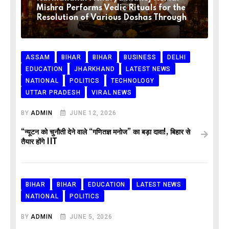
Mishra Performs Vedic Rituals for the
Resolution of Various Doshas Through
ASSAM
BIHAR
BIHAR
BUSINESS
DELHI
EDUCATION
JHARKHAND
LATEST NEWS
NATIONAL
POLITICS
TECHNOLOGY
UTTAR PRADESH
VIRAL NEWS
BY
ADMIN
JUNE 12, 2026
“न्यूटन को चुनौती देने वाले “गणितज्ञ मनोज” का बड़ा दावा!, बिहार से
तैयार होंगे IIT
BIHAR
BIHAR
EDUCATION
LATEST NEWS
NATIONAL
POLITICS
BY
ADMIN
JUNE 5, 2026