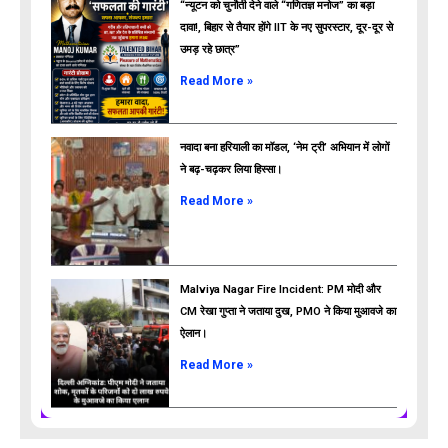
“न्यूटन को चुनौती देने वाले “गणितज्ञ मनोज” का बड़ा
दावा!, बिहार से तैयार होंगे IIT के नए सुपरस्टार, दूर-दूर से
उमड़ रहे छात्र”
ads
Read More »
नवादा बना हरियाली का मॉडल, ‘नेम ट्री’ अभियान में लोगों
ने बढ़-चढ़कर लिया हिस्सा।
Read More »
Malviya Nagar Fire Incident: PM मोदी और
CM रेखा गुप्ता ने जताया दुख, PMO ने किया मुआवजे का
ऐलान।
Read More »