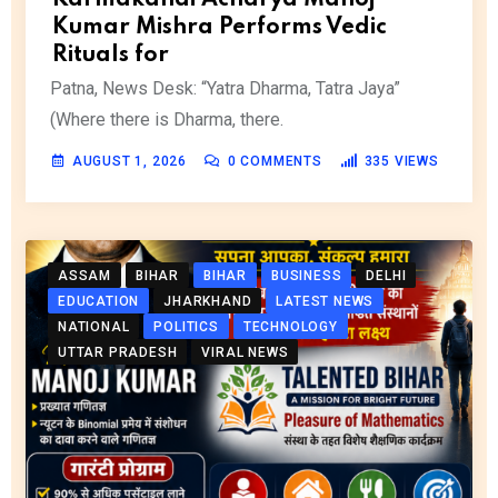
Kumar Mishra Performs Vedic
Rituals for
Patna, News Desk: “Yatra Dharma, Tatra Jaya”
(Where there is Dharma, there.
AUGUST 1, 2026
0
COMMENTS
335
VIEWS
ASSAM
BIHAR
BIHAR
BUSINESS
DELHI
EDUCATION
JHARKHAND
LATEST NEWS
NATIONAL
POLITICS
TECHNOLOGY
UTTAR PRADESH
VIRAL NEWS