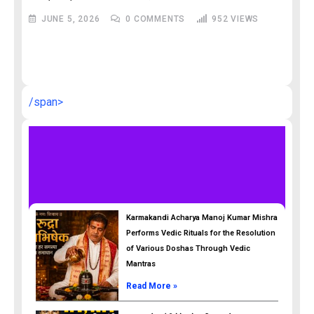
JUNE 5, 2026
0
COMMENTS
952
VIEWS
M
और
/span>
Karmakandi Acharya Manoj Kumar Mishra
Performs Vedic Rituals for the Resolution
of Various Doshas Through Vedic
Mantras
Read More »