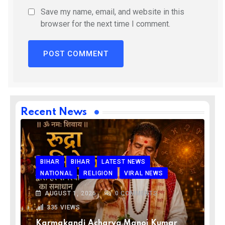
Save my name, email, and website in this
browser for the next time I comment.
Recent News
BIHAR
BIHAR
LATEST NEWS
NATIONAL
RELIGION
VIRAL NEWS
AUGUST 1, 2026
0
COMMENTS
335
VIEWS
Karmakandi Acharya Manoj Kumar