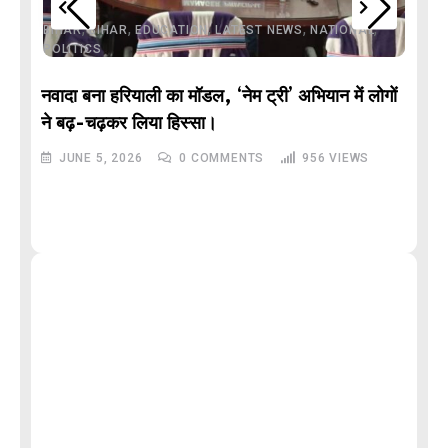
,
,
,
,
,
BIHAR
BIHAR
EDUCATION
LATEST NEWS
NATIONAL
POLITICS
नवादा बना हरियाली का मॉडल, ‘नेम ट्री’ अभियान में लोगों
DE
ने बढ़-चढ़कर लिया हिस्सा।
JUNE 5, 2026
0
COMMENTS
956
VIEWS
M
और