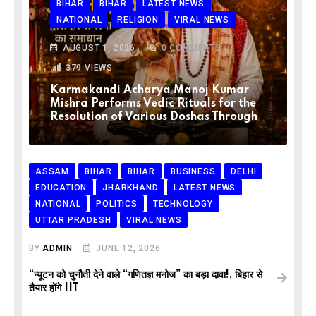
BIHAR
BIHAR
LATEST NEWS
NATIONAL
RELIGION
VIRAL NEWS
AUGUST 1, 2026
0
COMMENTS
379
VIEWS
Karmakandi Acharya Manoj Kumar
Mishra Performs Vedic Rituals for the
Resolution of Various Doshas Through
ASSAM
BIHAR
BIHAR
BUSINESS
DELHI
EDUCATION
JHARKHAND
LATEST NEWS
NATIONAL
POLITICS
TECHNOLOGY
UTTAR PRADESH
VIRAL NEWS
BY
ADMIN
JUNE 12, 2026
“न्यूटन को चुनौती देने वाले “गणितज्ञ मनोज” का बड़ा दावा!, बिहार से
तैयार होंगे IIT