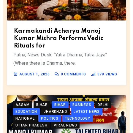
Karmakandi Acharya Manoj
Kumar Mishra Performs Vedic
Rituals for
Patna, News Desk: “Yatra Dharma, Tatra Jaya”
(Where there is Dharma, there.
AUGUST 1, 2026
0
COMMENTS
379
VIEWS
ASSAM
BIHAR
BIHAR
BUSINESS
DELHI
EDUCATION
JHARKHAND
LATEST NEWS
NATIONAL
POLITICS
TECHNOLOGY
UTTAR PRADESH
VIRAL NEWS