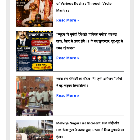
of Various Doshas Through Vedic
Mantras
Read More »
“न्यूटन को चुनौती देने वाले “गणितज्ञ मनोज” का बड़ा
दावा!, बिहार से तैयार होंगे IIT के नए सुपरस्टार, दूर-दूर से
उमड़ रहे छात्र”
ads
Read More »
नवादा बना हरियाली का मॉडल, ‘नेम ट्री’ अभियान में लोगों
ने बढ़-चढ़कर लिया हिस्सा।
Read More »
Malviya Nagar Fire Incident: PM मोदी और
CM रेखा गुप्ता ने जताया दुख, PMO ने किया मुआवजे का
ऐलान।