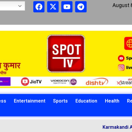
August 
ess
Entertainment
Sports
Education
Health
Re
Karmakandi Acharya Man