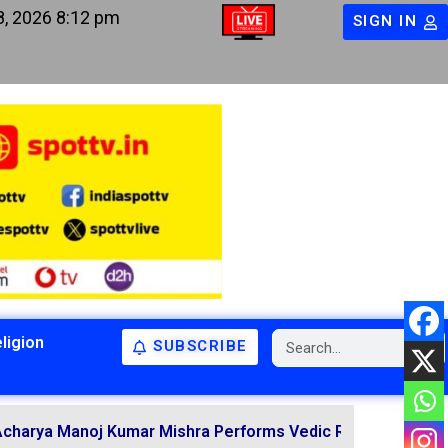
8, 2026 8:12 pm
SIGN IN
ligion
SUBSCRIBE
BIHAR
BIHAR
LATEST NEWS
NATIONAL
RELIGION
oj Kumar Mishra Performs Vedic Rituals for the Resolution