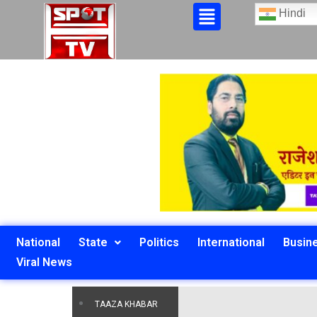
Hindi
National
State
Politics
International
Busin
Viral News
TAAZA KHABAR