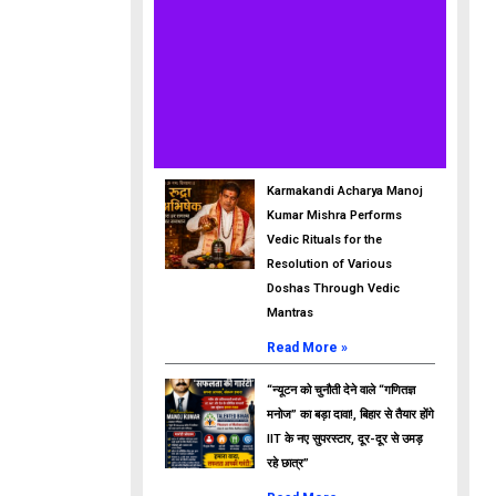
Karmakandi Acharya Manoj
Kumar Mishra Performs
Vedic Rituals for the
Resolution of Various
Doshas Through Vedic
Mantras
Read More »
“न्यूटन को चुनौती देने वाले “गणितज्ञ
मनोज” का बड़ा दावा!, बिहार से तैयार होंगे
IIT के नए सुपरस्टार, दूर-दूर से उमड़
रहे छात्र”