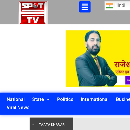
Hindi
National
State
Politics
International
Busin
Viral News
TAAZA KHABAR