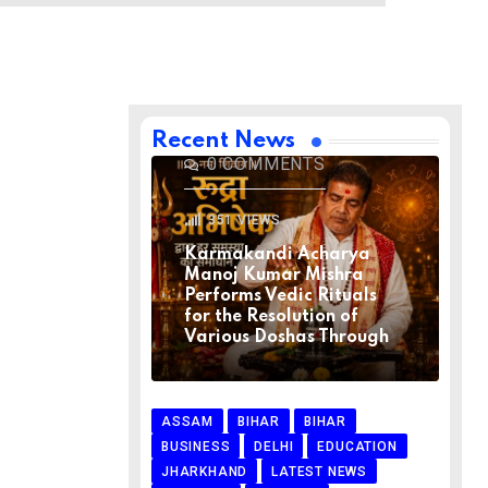
BIHAR
BIHAR
LATEST NEWS
NATIONAL
RELIGION
VIRAL NEWS
AUGUST 1, 2026
Recent News
0
COMMENTS
351
VIEWS
Karmakandi Acharya
Manoj Kumar Mishra
Performs Vedic Rituals
for the Resolution of
Various Doshas Through
ASSAM
BIHAR
BIHAR
BUSINESS
DELHI
EDUCATION
JHARKHAND
LATEST NEWS