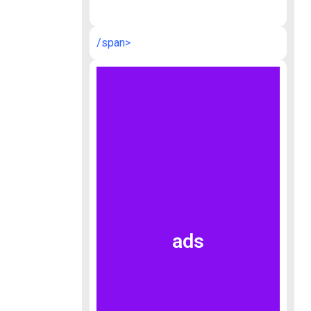
/span>
ads