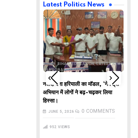
Latest Politics News
,
,
BUSINESS
DELHI
,
,
ND
LATEST NEWS
,
,
,
,
ECHNOLOGY
BIHAR
BIHAR
EDUCATION
LATEST NEWS
,
,
L NEWS
NATIONAL
POLITICS
DE
वाले “गणितज्ञ
नवादा बना हरियाली का मॉडल, ‘नेम ट्री’
PO
हार से तैयार होंगे
अभियान में लोगों ने बढ़-चढ़कर लिया
M
हिस्सा।
In
COMMENTS
0
COMMENTS
JUNE 5, 2026
गु
952
VIEWS