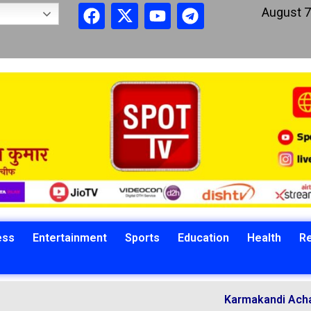
August 7
ess
Entertainment
Sports
Education
Health
Re
Karmakandi Acharya Manoj