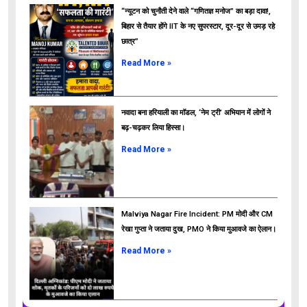
“न्यूटन को चुनौती देने वाले “गणितज्ञ मनोज” का बड़ा दावा!,
बिहार से तैयार होंगे IIT के नए सुपरस्टार, दूर-दूर से उमड़ रहे
छात्र”
ads
Read More »
नवादा बना हरियाली का मॉडल, ‘नेम ट्री’ अभियान में लोगों ने
बढ़-चढ़कर लिया हिस्सा।
Read More »
Malviya Nagar Fire Incident: PM मोदी और CM
रेखा गुप्ता ने जताया दुख, PMO ने किया मुआवजे का ऐलान।
Read More »