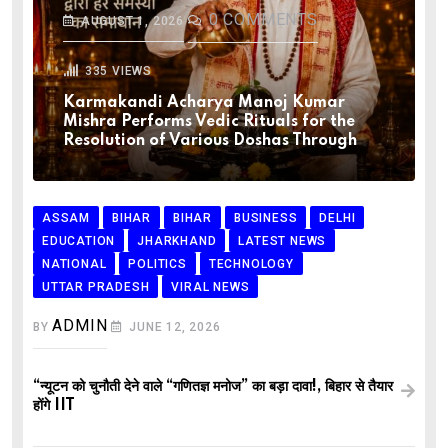
0
COMMENTS
AUGUST 1, 2026
335
VIEWS
Karmakandi Acharya Manoj Kumar
Mishra Performs Vedic Rituals for the
Resolution of Various Doshas Through
ASSAM
BIHAR
BIHAR
BUSINESS
DELHI
EDUCATION
JHARKHAND
LATEST NEWS
NATIONAL
POLITICS
TECHNOLOGY
UTTAR PRADESH
VIRAL NEWS
ADMIN
BY
JUNE 12, 2026
“न्यूटन को चुनौती देने वाले “गणितज्ञ मनोज” का बड़ा दावा!, बिहार से तैयार
होंगे IIT