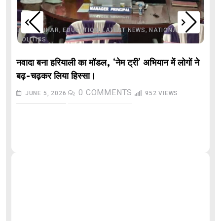
,
,
,
,
,
BIHAR
BIHAR
EDUCATION
LATEST NEWS
NATIONAL
POLITICS
नवादा बना हरियाली का मॉडल, ‘नेम ट्री’ अभियान में लोगों ने
बढ़-चढ़कर लिया हिस्सा।
0
COMMENTS
JUNE 5, 2026
952
VIEWS
औ