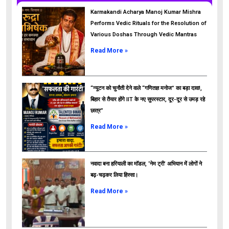
Karmakandi Acharya Manoj Kumar Mishra
Performs Vedic Rituals for the Resolution of
Various Doshas Through Vedic Mantras
Read More »
“न्यूटन को चुनौती देने वाले “गणितज्ञ मनोज” का बड़ा दावा!,
बिहार से तैयार होंगे IIT के नए सुपरस्टार, दूर-दूर से उमड़ रहे
छात्र”
ads
Read More »
नवादा बना हरियाली का मॉडल, ‘नेम ट्री’ अभियान में लोगों ने
बढ़-चढ़कर लिया हिस्सा।
Read More »