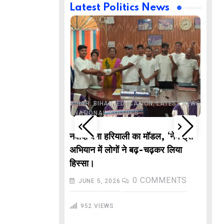
Latest Politics News
,
,
BUSINESS
DELHI
,
,
ND
LATEST NEWS
,
,
,
,
ECHNOLOGY
BIHAR
BIHAR
EDUCATION
LATEST NEWS
,
,
L NEWS
NATIONAL
POLITICS
DE
वाले “गणितज्ञ
नवादा बना हरियाली का मॉडल, ‘नेम ट्री’
PO
हार से तैयार होंगे
अभियान में लोगों ने बढ़-चढ़कर लिया
M
हिस्सा।
In
COMMENTS
0
COMMENTS
JUNE 5, 2026
गु
952
VIEWS