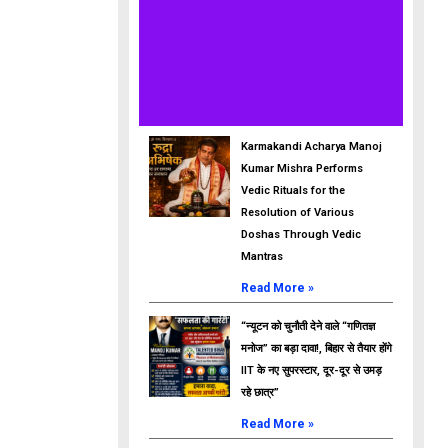
Karmakandi Acharya Manoj
Kumar Mishra Performs
Vedic Rituals for the
Resolution of Various
Doshas Through Vedic
Mantras
Read More »
“न्यूटन को चुनौती देने वाले “गणितज्ञ
मनोज” का बड़ा दावा!, बिहार से तैयार होंगे
IIT के नए सुपरस्टार, दूर-दूर से उमड़
रहे छात्र”
Read More »