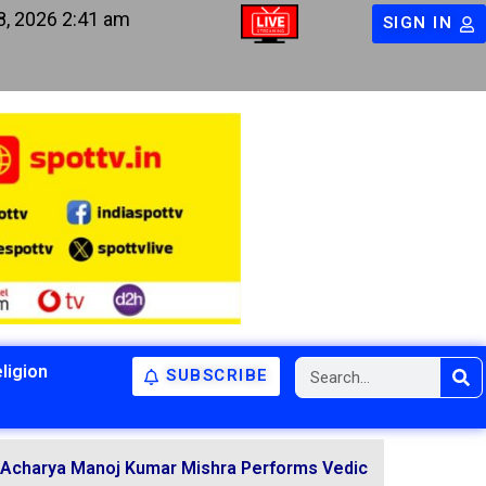
8, 2026 2:41 am
SIGN IN
ligion
SUBSCRIBE
anoj Kumar Mishra Performs Vedic Rituals for the Resoluti