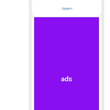
/span>
ads