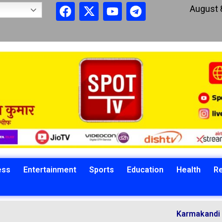
August 
ess
Entertainment
Sports
Education
Health
Re
Karmakandi Acharya M