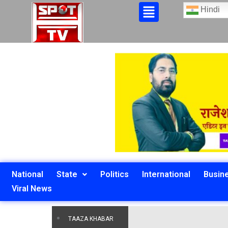
Hindi
National
State
Politics
International
Busin
Viral News
TAAZA KHABAR