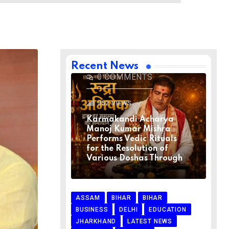
BIHAR
BIHAR
LATEST NEWS
NATIONAL
RELIGION
VIRAL NEWS
AUGUST 1, 2026
Recent News
0
COMMENTS
352
VIEWS
Karmakandi Acharya
Manoj Kumar Mishra
Performs Vedic Rituals
for the Resolution of
Various Doshas Through
ASSAM
BIHAR
BIHAR
BUSINESS
DELHI
EDUCATION
JHARKHAND
LATEST NEWS