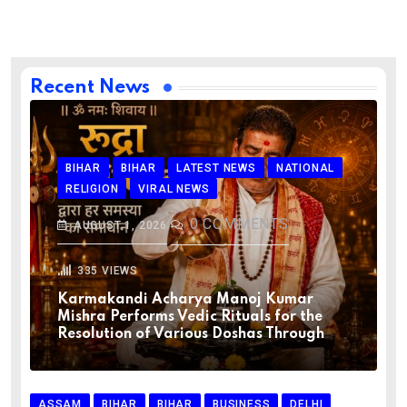
Recent News
BIHAR
BIHAR
LATEST NEWS
NATIONAL
RELIGION
VIRAL NEWS
0
COMMENTS
AUGUST 1, 2026
335
VIEWS
Karmakandi Acharya Manoj Kumar
Mishra Performs Vedic Rituals for the
Resolution of Various Doshas Through
ASSAM
BIHAR
BIHAR
BUSINESS
DELHI