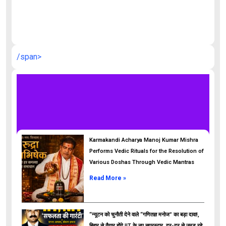
औ
/span>
Karmakandi Acharya Manoj Kumar Mishra
Performs Vedic Rituals for the Resolution of
Various Doshas Through Vedic Mantras
Read More »
“न्यूटन को चुनौती देने वाले “गणितज्ञ मनोज” का बड़ा दावा!,
बिहार से तैयार होंगे IIT के नए सुपरस्टार, दूर-दूर से उमड़ रहे