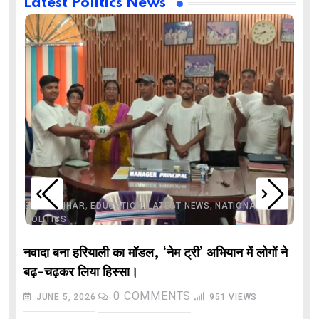
Latest Politics News
,
,
,
,
,
BIHAR
BIHAR
EDUCATION
LATEST NEWS
NATIONAL
POLITICS
नवादा बना हरियाली का मॉडल, ‘नेम ट्री’ अभियान में लोगों ने
बढ़-चढ़कर लिया हिस्सा।
0
COMMENTS
JUNE 5, 2026
951
VIEWS