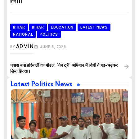
होंगे IIT
BIHAR
BIHAR
EDUCATION
LATEST NEWS
NATIONAL
POLITICS
ADMIN
BY
JUNE 5, 2026
नवादा बना हरियाली का मॉडल, ‘नेम ट्री’ अभियान में लोगों ने बढ़-चढ़कर
लिया हिस्सा।
Latest Politics News