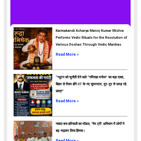
Karmakandi Acharya Manoj Kumar Mishra
Performs Vedic Rituals for the Resolution of
Various Doshas Through Vedic Mantras
Read More »
“न्यूटन को चुनौती देने वाले “गणितज्ञ मनोज” का बड़ा दावा!,
बिहार से तैयार होंगे IIT के नए सुपरस्टार, दूर-दूर से उमड़ रहे
छात्र”
ads
Read More »
नवादा बना हरियाली का मॉडल, ‘नेम ट्री’ अभियान में लोगों ने
बढ़-चढ़कर लिया हिस्सा।
Read More »