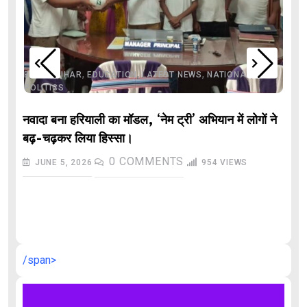
,
,
,
,
,
BIHAR
BIHAR
EDUCATION
LATEST NEWS
NATIONAL
POLITICS
नवादा बना हरियाली का मॉडल, ‘नेम ट्री’ अभियान में लोगों ने
बढ़-चढ़कर लिया हिस्सा।
0
COMMENTS
JUNE 5, 2026
954
VIEWS
औ
/span>