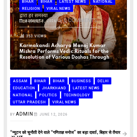
BIHAR
BIHAR
LATEST NEWS
NATIONAL
RELIGION
VIRAL NEWS
0
COMMENTS
AUGUST 1, 2026
353
VIEWS
Karmakandi Acharya Manoj Kumar
Mishra Performs Vedic Rituals for the
Resolution of Various Doshas Through
ASSAM
BIHAR
BIHAR
BUSINESS
DELHI
EDUCATION
JHARKHAND
LATEST NEWS
NATIONAL
POLITICS
TECHNOLOGY
UTTAR PRADESH
VIRAL NEWS
ADMIN
BY
JUNE 12, 2026
“न्यूटन को चुनौती देने वाले “गणितज्ञ मनोज” का बड़ा दावा!, बिहार से तैयार