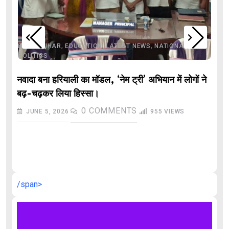
,
,
,
,
,
BIHAR
BIHAR
EDUCATION
LATEST NEWS
NATIONAL
POLITICS
नवादा बना हरियाली का मॉडल, ‘नेम ट्री’ अभियान में लोगों ने
बढ़-चढ़कर लिया हिस्सा।
0
COMMENTS
JUNE 5, 2026
955
VIEWS
औ
/span>