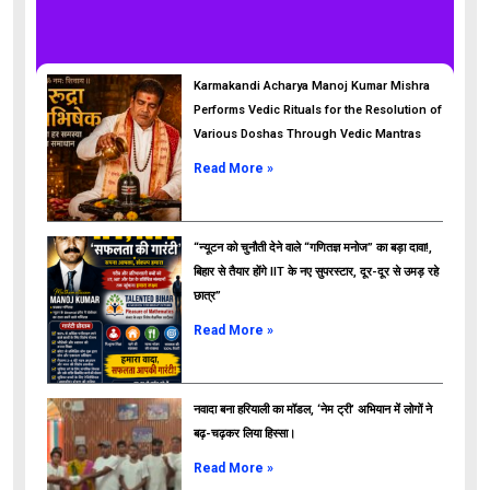
Karmakandi Acharya Manoj Kumar Mishra
Performs Vedic Rituals for the Resolution of
Various Doshas Through Vedic Mantras
Read More »
“न्यूटन को चुनौती देने वाले “गणितज्ञ मनोज” का बड़ा दावा!,
बिहार से तैयार होंगे IIT के नए सुपरस्टार, दूर-दूर से उमड़ रहे
छात्र”
ads
Read More »
नवादा बना हरियाली का मॉडल, ‘नेम ट्री’ अभियान में लोगों ने
बढ़-चढ़कर लिया हिस्सा।
Read More »