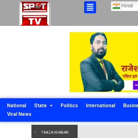
Hindi
National
State
Politics
International
Busin
Viral News
Karmaka
TAAZA KHABAR