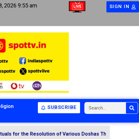
8, 2026 9:55 am
SIGN IN
ligion
SUBSCRIBE
r the Resolution of Various Doshas Through Vedic Mantras
-