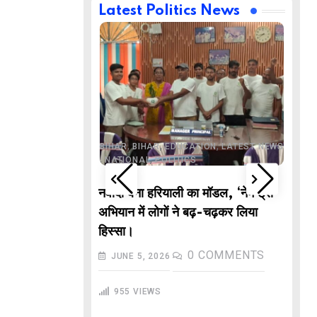
Latest Politics News
,
,
BUSINESS
DELHI
,
,
ND
LATEST NEWS
,
,
,
,
ECHNOLOGY
BIHAR
BIHAR
EDUCATION
LATEST NEWS
,
,
L NEWS
NATIONAL
POLITICS
DE
वाले “गणितज्ञ
नवादा बना हरियाली का मॉडल, ‘नेम ट्री’
PO
हार से तैयार होंगे
अभियान में लोगों ने बढ़-चढ़कर लिया
M
हिस्सा।
In
COMMENTS
0
COMMENTS
JUNE 5, 2026
गु
955
VIEWS