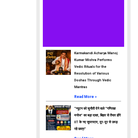
Karmakandi Acharya Manoj
Kumar Mishra Performs
Vedic Rituals for the
Resolution of Various
Doshas Through Vedic
Mantras
Read More »
“न्यूटन को चुनौती देने वाले “गणितज्ञ
मनोज” का बड़ा दावा!, बिहार से तैयार होंगे
IIT के नए सुपरस्टार, दूर-दूर से उमड़
रहे छात्र”