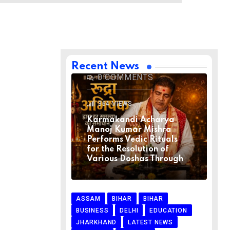
BIHAR
BIHAR
LATEST NEWS
NATIONAL
RELIGION
VIRAL NEWS
AUGUST 1, 2026
Recent News
0
COMMENTS
364
VIEWS
Karmakandi Acharya
Manoj Kumar Mishra
Performs Vedic Rituals
for the Resolution of
Various Doshas Through
ASSAM
BIHAR
BIHAR
BUSINESS
DELHI
EDUCATION
JHARKHAND
LATEST NEWS