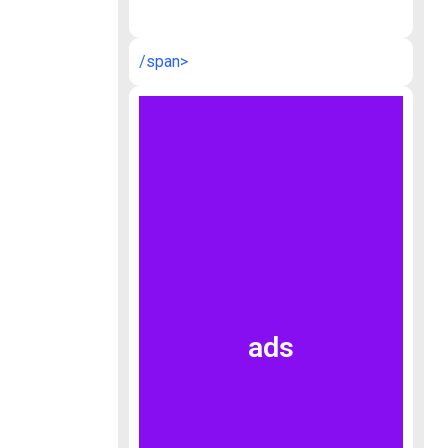
/span>
ads