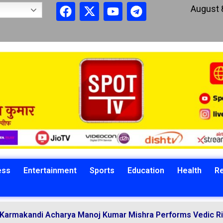
August 
ess
Entertainment
Sports
Education
Health
Re
ndi Acharya Manoj Kumar Mishra Performs Vedic Rituals fo