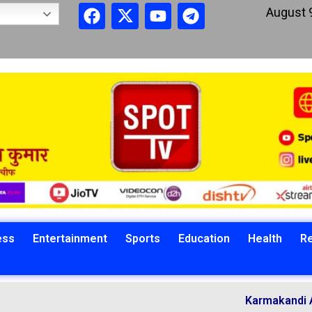
August 
ess
Entertainment
Sports
Education
Health
Re
Karmakandi Acharya Ma