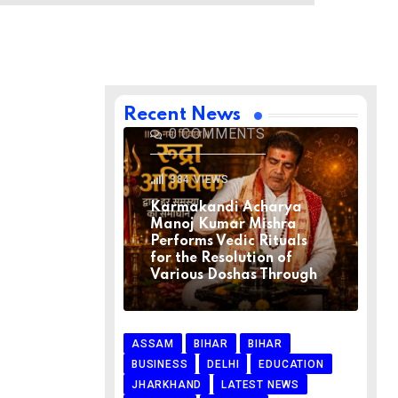
BIHAR
BIHAR
LATEST NEWS
NATIONAL
RELIGION
VIRAL NEWS
AUGUST 1, 2026
Recent News
0
COMMENTS
384
VIEWS
Karmakandi Acharya
Manoj Kumar Mishra
Performs Vedic Rituals
for the Resolution of
Various Doshas Through
ASSAM
BIHAR
BIHAR
BUSINESS
DELHI
EDUCATION
JHARKHAND
LATEST NEWS