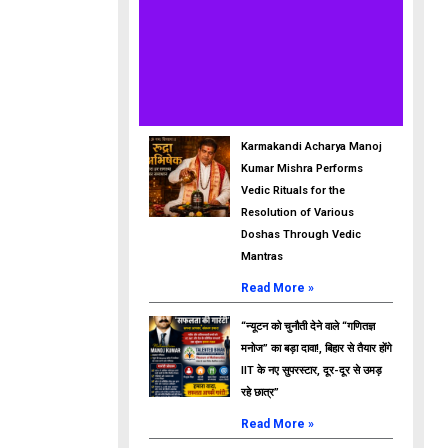
Karmakandi Acharya Manoj
Kumar Mishra Performs
Vedic Rituals for the
Resolution of Various
Doshas Through Vedic
Mantras
Read More »
“न्यूटन को चुनौती देने वाले “गणितज्ञ
मनोज” का बड़ा दावा!, बिहार से तैयार होंगे
IIT के नए सुपरस्टार, दूर-दूर से उमड़
रहे छात्र”
Read More »