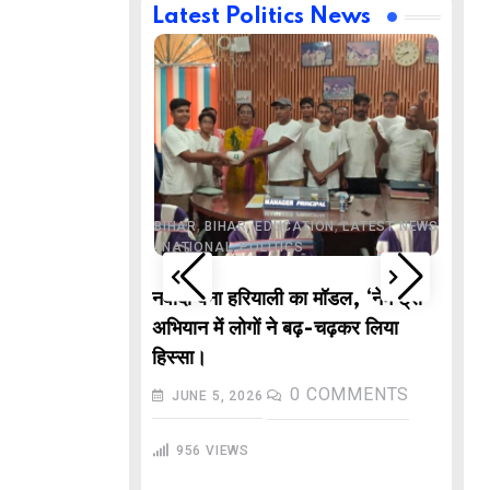
Latest Politics News
,
,
BUSINESS
DELHI
,
,
ND
LATEST NEWS
,
,
,
,
ECHNOLOGY
BIHAR
BIHAR
EDUCATION
LATEST NEWS
,
,
L NEWS
NATIONAL
POLITICS
DE
वाले “गणितज्ञ
नवादा बना हरियाली का मॉडल, ‘नेम ट्री’
PO
हार से तैयार होंगे
अभियान में लोगों ने बढ़-चढ़कर लिया
M
हिस्सा।
In
COMMENTS
0
COMMENTS
JUNE 5, 2026
गु
956
VIEWS