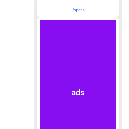
/span>
ads