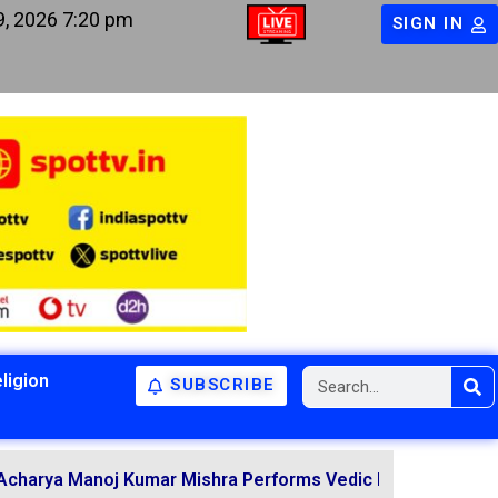
9, 2026 7:20 pm
SIGN IN
ligion
SUBSCRIBE
noj Kumar Mishra Performs Vedic Rituals for the Resoluti