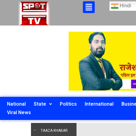
Hindi
National
State
Politics
International
Busin
Viral News
TAAZA KHABAR