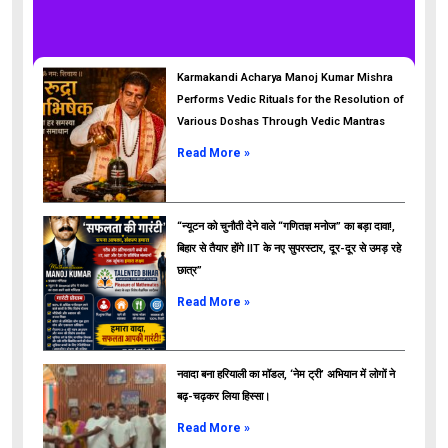
Karmakandi Acharya Manoj Kumar Mishra
Performs Vedic Rituals for the Resolution of
Various Doshas Through Vedic Mantras
Read More »
“न्यूटन को चुनौती देने वाले “गणितज्ञ मनोज” का बड़ा दावा!,
बिहार से तैयार होंगे IIT के नए सुपरस्टार, दूर-दूर से उमड़ रहे
छात्र”
ads
Read More »
नवादा बना हरियाली का मॉडल, ‘नेम ट्री’ अभियान में लोगों ने
बढ़-चढ़कर लिया हिस्सा।
Read More »