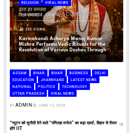
RELIGION
VIRAL NEWS
0
COMMENTS
AUGUST 1, 2026
335
VIEWS
Karmakandi Acharya Manoj Kumar
Mishra Performs Vedic Rituals for the
Resolution of Various Doshas Through
ASSAM
BIHAR
BIHAR
BUSINESS
DELHI
EDUCATION
JHARKHAND
LATEST NEWS
NATIONAL
POLITICS
TECHNOLOGY
UTTAR PRADESH
VIRAL NEWS
ADMIN
BY
JUNE 12, 2026
“न्यूटन को चुनौती देने वाले “गणितज्ञ मनोज” का बड़ा दावा!, बिहार से तैयार
होंगे IIT