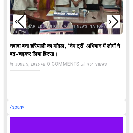
,
,
,
,
,
BIHAR
BIHAR
EDUCATION
LATEST NEWS
NATIONAL
POLITICS
नवादा बना हरियाली का मॉडल, ‘नेम ट्री’ अभियान में लोगों ने
बढ़-चढ़कर लिया हिस्सा।
0
COMMENTS
JUNE 5, 2026
951
VIEWS
औ
/span>