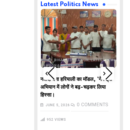
Latest Politics News
,
,
BUSINESS
DELHI
,
,
ND
LATEST NEWS
,
,
,
,
ECHNOLOGY
BIHAR
BIHAR
EDUCATION
LATEST NEWS
,
,
L NEWS
NATIONAL
POLITICS
DE
वाले “गणितज्ञ
नवादा बना हरियाली का मॉडल, ‘नेम ट्री’
PO
हार से तैयार होंगे
अभियान में लोगों ने बढ़-चढ़कर लिया
M
हिस्सा।
In
COMMENTS
0
COMMENTS
JUNE 5, 2026
गु
952
VIEWS