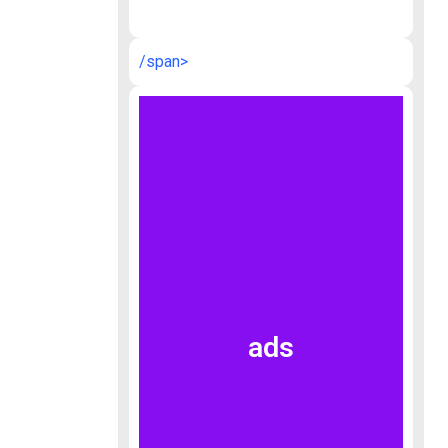
/span>
ads