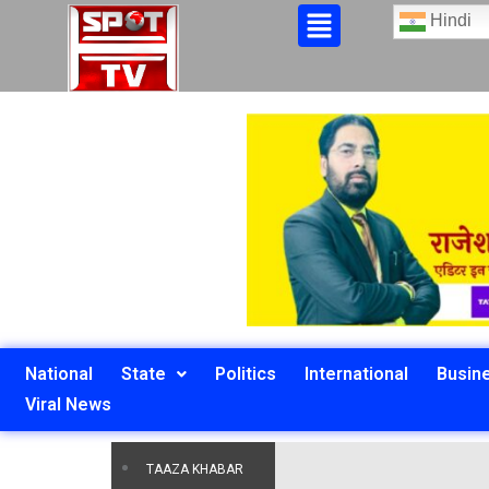
Hindi
National
State
Politics
International
Busin
Viral News
TAAZA KHABAR