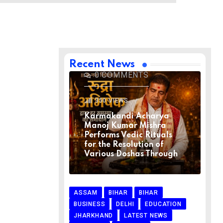
BIHAR
BIHAR
LATEST NEWS
NATIONAL
RELIGION
VIRAL NEWS
AUGUST 1, 2026
Recent News
0
COMMENTS
350
VIEWS
Karmakandi Acharya
Manoj Kumar Mishra
Performs Vedic Rituals
for the Resolution of
Various Doshas Through
ASSAM
BIHAR
BIHAR
BUSINESS
DELHI
EDUCATION
JHARKHAND
LATEST NEWS