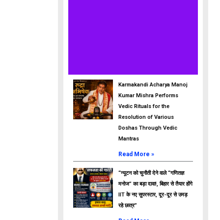
Karmakandi Acharya Manoj
Kumar Mishra Performs
Vedic Rituals for the
Resolution of Various
Doshas Through Vedic
Mantras
Read More »
“न्यूटन को चुनौती देने वाले “गणितज्ञ
मनोज” का बड़ा दावा!, बिहार से तैयार होंगे
IIT के नए सुपरस्टार, दूर-दूर से उमड़
रहे छात्र”