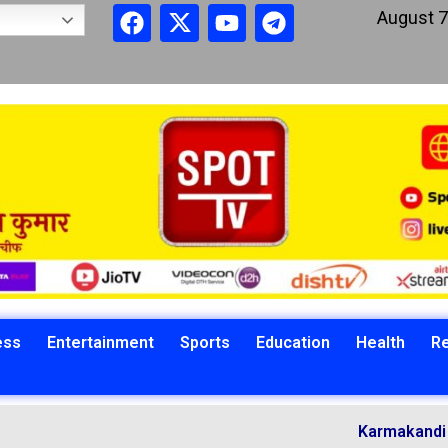
August 7
ess
Entertainment
Sports
Education
Health
Re
Karmakandi Acharya 