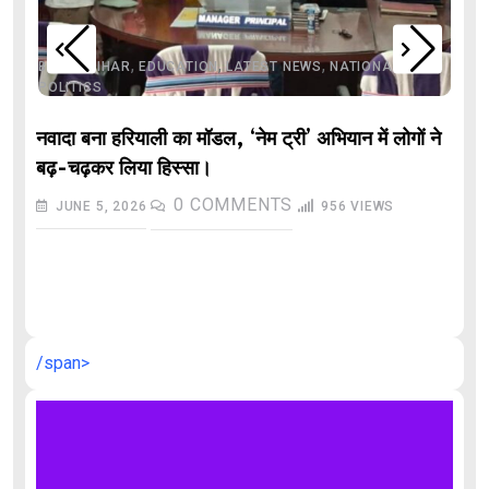
,
,
,
,
,
BIHAR
BIHAR
EDUCATION
LATEST NEWS
NATIONAL
POLITICS
नवादा बना हरियाली का मॉडल, ‘नेम ट्री’ अभियान में लोगों ने
बढ़-चढ़कर लिया हिस्सा।
0
COMMENTS
JUNE 5, 2026
956
VIEWS
औ
/span>