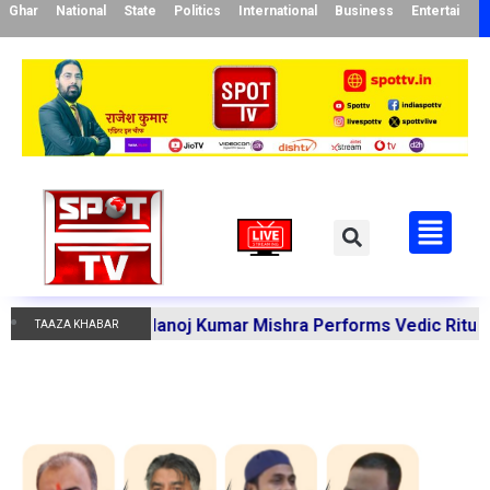
Ghar
National
State
Politics
International
Business
Entertainme
ndi Acharya Manoj Kumar Mishra Performs Vedic Rituals for
TAAZA KHABAR