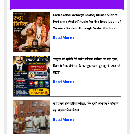
Karmakandi Acharya Manoj Kumar Mishra
Performs Vedic Rituals for the Resolution of
Various Doshas Through Vedic Mantras
Read More »
“न्यूटन को चुनौती देने वाले “गणितज्ञ मनोज” का बड़ा दावा!,
बिहार से तैयार होंगे IIT के नए सुपरस्टार, दूर-दूर से उमड़ रहे
छात्र”
ads
Read More »
नवादा बना हरियाली का मॉडल, ‘नेम ट्री’ अभियान में लोगों ने
बढ़-चढ़कर लिया हिस्सा।
Read More »