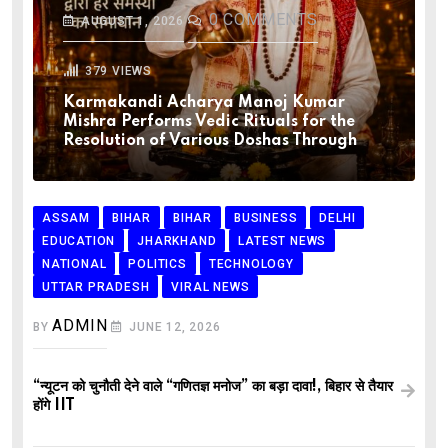
0
COMMENTS
AUGUST 1, 2026
379
VIEWS
Karmakandi Acharya Manoj Kumar
Mishra Performs Vedic Rituals for the
Resolution of Various Doshas Through
ASSAM
BIHAR
BIHAR
BUSINESS
DELHI
EDUCATION
JHARKHAND
LATEST NEWS
NATIONAL
POLITICS
TECHNOLOGY
UTTAR PRADESH
VIRAL NEWS
ADMIN
BY
JUNE 12, 2026
“न्यूटन को चुनौती देने वाले “गणितज्ञ मनोज” का बड़ा दावा!, बिहार से तैयार
होंगे IIT