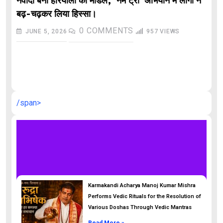
नवादा बना हरियाली का मॉडल, ‘नेम ट्री’ अभियान में लोगों ने
बढ़-चढ़कर लिया हिस्सा।
0
COMMENTS
JUNE 5, 2026
957
VIEWS
औ
/span>
Karmakandi Acharya Manoj Kumar Mishra
Performs Vedic Rituals for the Resolution of
Various Doshas Through Vedic Mantras
Read More »