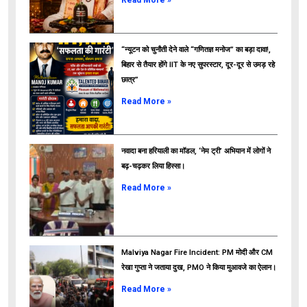
“न्यूटन को चुनौती देने वाले “गणितज्ञ मनोज” का बड़ा दावा!,
बिहार से तैयार होंगे IIT के नए सुपरस्टार, दूर-दूर से उमड़ रहे
छात्र”
ads
Read More »
नवादा बना हरियाली का मॉडल, ‘नेम ट्री’ अभियान में लोगों ने
बढ़-चढ़कर लिया हिस्सा।
Read More »
Malviya Nagar Fire Incident: PM मोदी और CM
रेखा गुप्ता ने जताया दुख, PMO ने किया मुआवजे का ऐलान।
Read More »