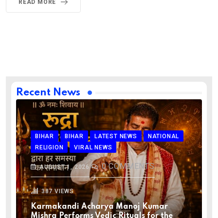
READ MORE
Recent News
BIHAR
BIHAR
LATEST NEWS
NATIONAL
RELIGION
VIRAL NEWS
0
COMMENTS
AUGUST 1, 2026
387
VIEWS
Karmakandi Acharya Manoj Kumar
Mishra Performs Vedic Rituals for the