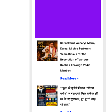
Karmakandi Acharya Manoj
Kumar Mishra Performs
Vedic Rituals for the
Resolution of Various
Doshas Through Vedic
Mantras
Read More »
“न्यूटन को चुनौती देने वाले “गणितज्ञ
मनोज” का बड़ा दावा!, बिहार से तैयार होंगे
IIT के नए सुपरस्टार, दूर-दूर से उमड़
रहे छात्र”