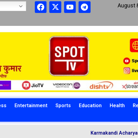
August 
ess
Entertainment
Sports
Education
Health
Re
Karmakandi Acharya Manoj Kum