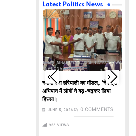
Latest Politics News
,
,
BUSINESS
DELHI
,
,
ND
LATEST NEWS
,
,
,
,
ECHNOLOGY
BIHAR
BIHAR
EDUCATION
LATEST NEWS
,
,
L NEWS
NATIONAL
POLITICS
DE
वाले “गणितज्ञ
नवादा बना हरियाली का मॉडल, ‘नेम ट्री’
PO
हार से तैयार होंगे
अभियान में लोगों ने बढ़-चढ़कर लिया
M
हिस्सा।
In
COMMENTS
0
COMMENTS
JUNE 5, 2026
गु
955
VIEWS