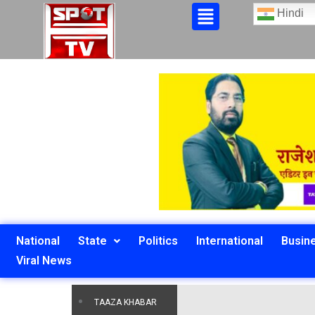
Hindi
National
State
Politics
International
Busin
Viral News
TAAZA KHABAR