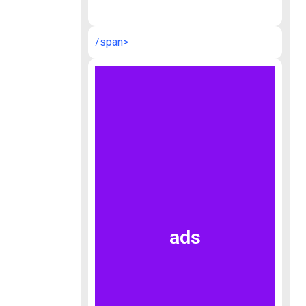
/span>
ads