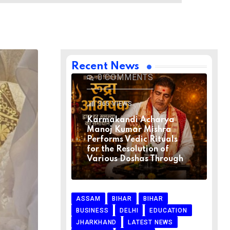
BIHAR
BIHAR
LATEST NEWS
NATIONAL
RELIGION
VIRAL NEWS
AUGUST 1, 2026
Recent News
0
COMMENTS
365
VIEWS
Karmakandi Acharya
Manoj Kumar Mishra
Performs Vedic Rituals
for the Resolution of
Various Doshas Through
ASSAM
BIHAR
BIHAR
BUSINESS
DELHI
EDUCATION
JHARKHAND
LATEST NEWS