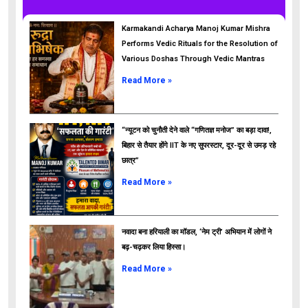
Karmakandi Acharya Manoj Kumar Mishra
Performs Vedic Rituals for the Resolution of
Various Doshas Through Vedic Mantras
Read More »
“न्यूटन को चुनौती देने वाले “गणितज्ञ मनोज” का बड़ा दावा!,
बिहार से तैयार होंगे IIT के नए सुपरस्टार, दूर-दूर से उमड़ रहे
छात्र”
ads
Read More »
नवादा बना हरियाली का मॉडल, ‘नेम ट्री’ अभियान में लोगों ने
बढ़-चढ़कर लिया हिस्सा।
Read More »