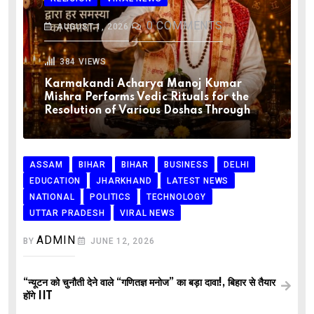
0
COMMENTS
AUGUST 1, 2026
384
VIEWS
Karmakandi Acharya Manoj Kumar
Mishra Performs Vedic Rituals for the
Resolution of Various Doshas Through
ASSAM
BIHAR
BIHAR
BUSINESS
DELHI
EDUCATION
JHARKHAND
LATEST NEWS
NATIONAL
POLITICS
TECHNOLOGY
UTTAR PRADESH
VIRAL NEWS
ADMIN
BY
JUNE 12, 2026
“न्यूटन को चुनौती देने वाले “गणितज्ञ मनोज” का बड़ा दावा!, बिहार से तैयार
होंगे IIT