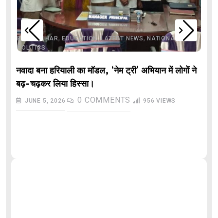
,
,
,
,
,
BIHAR
BIHAR
EDUCATION
LATEST NEWS
NATIONAL
POLITICS
नवादा बना हरियाली का मॉडल, ‘नेम ट्री’ अभियान में लोगों ने
बढ़-चढ़कर लिया हिस्सा।
0
COMMENTS
JUNE 5, 2026
956
VIEWS
औ