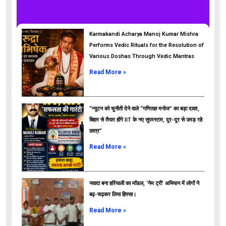
Karmakandi Acharya Manoj Kumar Mishra
Performs Vedic Rituals for the Resolution of
Various Doshas Through Vedic Mantras
Read More »
“न्यूटन को चुनौती देने वाले “गणितज्ञ मनोज” का बड़ा दावा!,
बिहार से तैयार होंगे IIT के नए सुपरस्टार, दूर-दूर से उमड़ रहे
छात्र”
ads
Read More »
नवादा बना हरियाली का मॉडल, ‘नेम ट्री’ अभियान में लोगों ने
बढ़-चढ़कर लिया हिस्सा।
Read More »