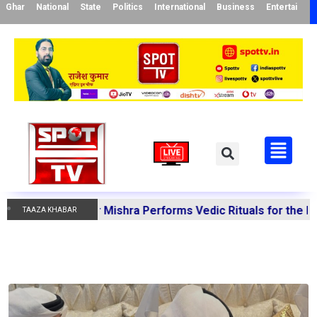
Ghar
National
State
Politics
International
Business
Entertainme
 Manoj Kumar Mishra Performs Vedic Rituals for the Resolu
TAAZA KHABAR