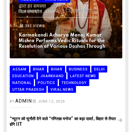
0
COMMENTS
AUGUST 1, 2026
343
VIEWS
Karmakandi Acharya Manoj Kumar
Mishra Performs Vedic Rituals for the
Resolution of Various Doshas Through
ASSAM
BIHAR
BIHAR
BUSINESS
DELHI
EDUCATION
JHARKHAND
LATEST NEWS
NATIONAL
POLITICS
TECHNOLOGY
UTTAR PRADESH
VIRAL NEWS
ADMIN
BY
JUNE 12, 2026
“न्यूटन को चुनौती देने वाले “गणितज्ञ मनोज” का बड़ा दावा!, बिहार से तैयार
होंगे IIT