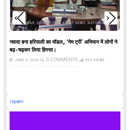
,
,
,
,
,
BIHAR
BIHAR
EDUCATION
LATEST NEWS
NATIONAL
POLITICS
नवादा बना हरियाली का मॉडल, ‘नेम ट्री’ अभियान में लोगों ने
बढ़-चढ़कर लिया हिस्सा।
0
COMMENTS
JUNE 5, 2026
952
VIEWS
औ
/span>