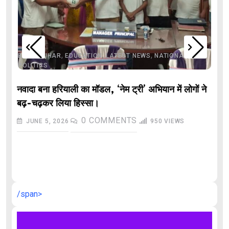
,
,
,
,
,
BIHAR
BIHAR
EDUCATION
LATEST NEWS
NATIONAL
POLITICS
नवादा बना हरियाली का मॉडल, ‘नेम ट्री’ अभियान में लोगों ने
बढ़-चढ़कर लिया हिस्सा।
0
COMMENTS
JUNE 5, 2026
950
VIEWS
औ
/span>