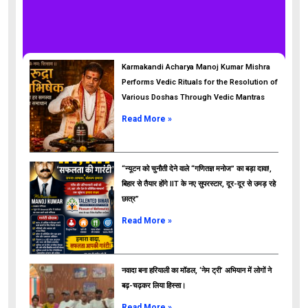
Karmakandi Acharya Manoj Kumar Mishra
Performs Vedic Rituals for the Resolution of
Various Doshas Through Vedic Mantras
Read More »
“न्यूटन को चुनौती देने वाले “गणितज्ञ मनोज” का बड़ा दावा!,
बिहार से तैयार होंगे IIT के नए सुपरस्टार, दूर-दूर से उमड़ रहे
छात्र”
ads
Read More »
नवादा बना हरियाली का मॉडल, ‘नेम ट्री’ अभियान में लोगों ने
बढ़-चढ़कर लिया हिस्सा।
Read More »