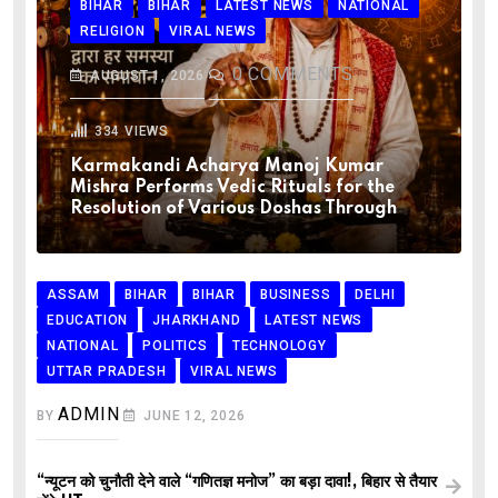
BIHAR
BIHAR
LATEST NEWS
NATIONAL
RELIGION
VIRAL NEWS
0
COMMENTS
AUGUST 1, 2026
334
VIEWS
Karmakandi Acharya Manoj Kumar
Mishra Performs Vedic Rituals for the
Resolution of Various Doshas Through
ASSAM
BIHAR
BIHAR
BUSINESS
DELHI
EDUCATION
JHARKHAND
LATEST NEWS
NATIONAL
POLITICS
TECHNOLOGY
UTTAR PRADESH
VIRAL NEWS
ADMIN
BY
JUNE 12, 2026
“न्यूटन को चुनौती देने वाले “गणितज्ञ मनोज” का बड़ा दावा!, बिहार से तैयार