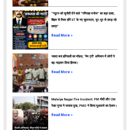
“न्यूटन को चुनौती देने वाले “गणितज्ञ मनोज” का बड़ा दावा!,
बिहार से तैयार होंगे IIT के नए सुपरस्टार, दूर-दूर से उमड़ रहे
छात्र”
ads
Read More »
नवादा बना हरियाली का मॉडल, ‘नेम ट्री’ अभियान में लोगों ने
बढ़-चढ़कर लिया हिस्सा।
Read More »
Malviya Nagar Fire Incident: PM मोदी और CM
रेखा गुप्ता ने जताया दुख, PMO ने किया मुआवजे का ऐलान।
Read More »