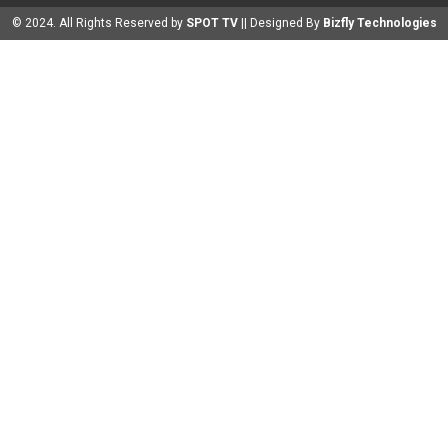
© 2024. All Rights Reserved by
SPOT TV
|| Designed By
Bizfly Technologies