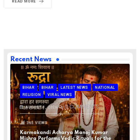
READ MORE
Recent News
BIHAR
BIHAR
LATEST NEWS
NATIONAL
RELIGION
VIRAL NEWS
0
COMMENTS
AUGUST 1, 2026
365
VIEWS
Karmakandi Acharya Manoj Kumar
Mishra Performs Vedic Rituals for the