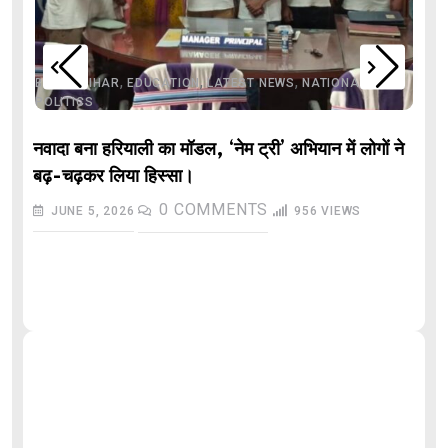
,
,
,
,
,
BIHAR
BIHAR
EDUCATION
LATEST NEWS
NATIONAL
POLITICS
नवादा बना हरियाली का मॉडल, ‘नेम ट्री’ अभियान में लोगों ने
बढ़-चढ़कर लिया हिस्सा।
0
COMMENTS
JUNE 5, 2026
956
VIEWS
औ