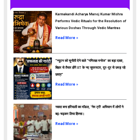
Karmakandi Acharya Manoj Kumar Mishra
Performs Vedic Rituals for the Resolution of
Various Doshas Through Vedic Mantras
Read More »
“न्यूटन को चुनौती देने वाले “गणितज्ञ मनोज” का बड़ा दावा!,
बिहार से तैयार होंगे IIT के नए सुपरस्टार, दूर-दूर से उमड़ रहे
छात्र”
ads
Read More »
नवादा बना हरियाली का मॉडल, ‘नेम ट्री’ अभियान में लोगों ने
बढ़-चढ़कर लिया हिस्सा।
Read More »