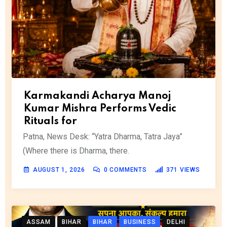
Karmakandi Acharya Manoj
Kumar Mishra Performs Vedic
Rituals for
Patna, News Desk: “Yatra Dharma, Tatra Jaya”
(Where there is Dharma, there.
AUGUST 1, 2026
0
COMMENTS
371
VIEWS
ASSAM
BIHAR
BIHAR
BUSINESS
DELHI