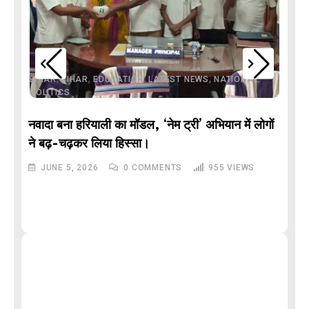
,
,
,
,
,
BIHAR
BIHAR
EDUCATION
LATEST NEWS
NATIONAL
POLITICS
नवादा बना हरियाली का मॉडल, ‘नेम ट्री’ अभियान में लोगों
DE
ने बढ़-चढ़कर लिया हिस्सा।
JUNE 5, 2026
0
COMMENTS
955
VIEWS
M
और