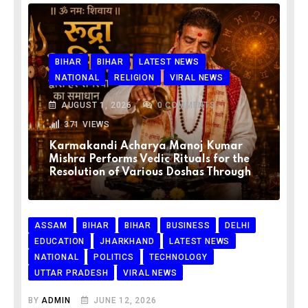
BIHAR
BIHAR
LATEST NEWS
NATIONAL
RELIGION
VIRAL NEWS
AUGUST 1, 2026
0
COMMENTS
371
VIEWS
Karmakandi Acharya Manoj Kumar
Mishra Performs Vedic Rituals for the
Resolution of Various Doshas Through
ASSAM
BIHAR
BIHAR
BUSINESS
DELHI
EDUCATION
JHARKHAND
LATEST NEWS
NATIONAL
POLITICS
TECHNOLOGY
UTTAR PRADESH
VIRAL NEWS
BY
ADMIN
JUNE 12, 2026