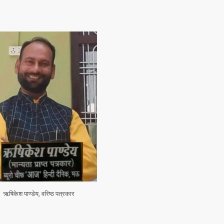
,
,
DELHI
EDUCATION
,
LATEST NEWS
NATI
,
,
TECHNOLOGY
UTT
VIRAL NEWS
,
,
,
DELHI
LATEST NEWS
NATIONAL
POLITICS
“न्यूटन को चुनौती देन
मनोज” का बड़ा दावा!
Malviya Nagar Fire
तैयार होंगे IIT
Incident: PM मोदी और CM
JUNE 12, 2026
रेखा गुप्ता ने जताया दुख, PMO ने
0
COMMENTS
JUNE 3, 2026
0
COMMENTS
187
VIEWS
ऋषिकेश पाण्डेय, वरिष्ठ पत्रकार