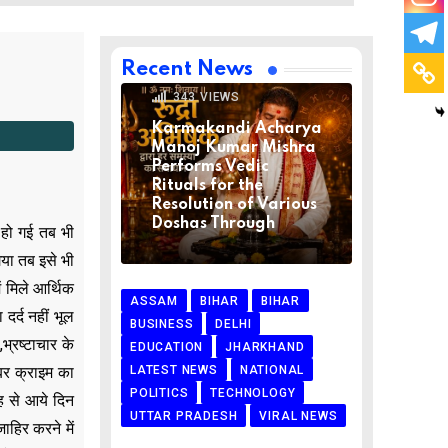
VIRAL NEWS
AUGUST 1, 2026
Recent News
0
COMMENTS
343
VIEWS
Karmakandi Acharya
Manoj Kumar Mishra
Performs Vedic
Rituals for the
Resolution of Various
Doshas Through
 हो गई तब भी
या तब इसे भी
ं मिले आर्थिक
ASSAM
BIHAR
BIHAR
दर्द नहीं भूल
BUSINESS
DELHI
भ्रष्टाचार के
EDUCATION
JHARKHAND
LATEST NEWS
NATIONAL
बर क्राइम का
POLITICS
TECHNOLOGY
ह से आये दिन
UTTAR PRADESH
VIRAL NEWS
हिर करने में