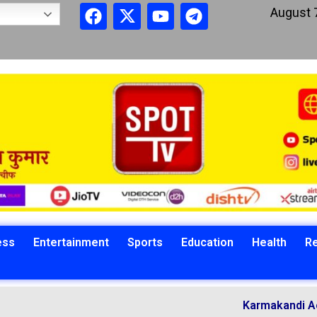
August 
ess
Entertainment
Sports
Education
Health
Re
Karmakandi Acharya Man