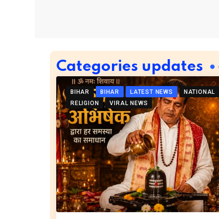
Categories updates
BIHAR
BIHAR
LATEST NEWS
NATIONAL
RELIGION
VIRAL NEWS