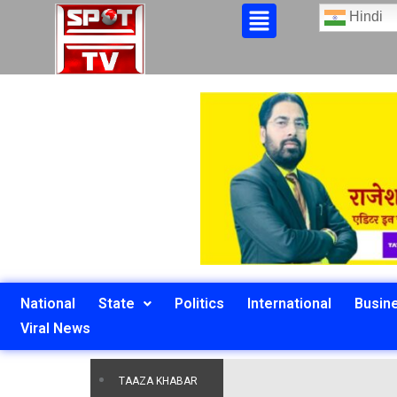
Hindi
National
State
Politics
International
Busin
Viral News
TAAZA KHABAR