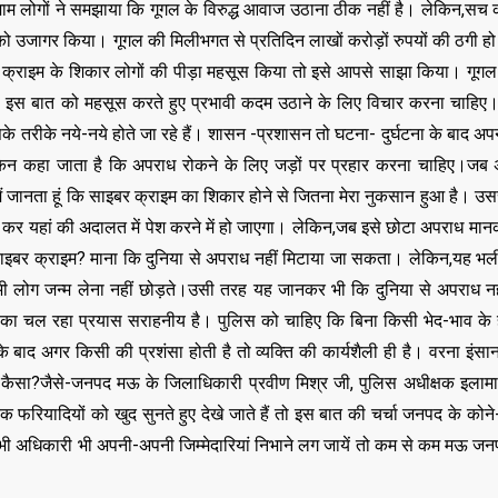
माम लोगों ने समझाया कि गूगल के विरुद्ध आवाज उठाना ठीक नहीं है। लेकिन,स
 को उजागर किया। गूगल की मिलीभगत से प्रतिदिन लाखों करोड़ों रुपयों की ठगी हो
बर क्राइम के शिकार लोगों की पीड़ा महसूस किया तो इसे आपसे साझा किया। गूगल 
ो इस बात को महसूस करते हुए प्रभावी कदम उठाने के लिए विचार करना चाहिए
सके तरीके नये-नये होते जा रहे हैं। शासन -प्रशासन तो घटना- दुर्घटना के बाद 
किन कहा जाता है कि अपराध रोकने के लिए जड़ों पर प्रहार करना चाहिए।जब 
 मैं जानता हूं कि साइबर क्राइम का शिकार होने से जितना मेरा नुकसान हुआ है। उसस
ड़ कर यहां की अदालत में पेश करने में हो जाएगा। लेकिन,जब इसे छोटा अपराध मा
गा साइबर क्राइम? माना कि दुनिया से अपराध नहीं मिटाया जा सकता। लेकिन,यह भल
 भी लोग जन्म लेना नहीं छोड़ते।उसी तरह यह जानकर भी कि दुनिया से अपराध नह
का चल रहा प्रयास सराहनीय है। पुलिस को चाहिए कि बिना किसी भेद-भाव के 
बाद अगर किसी की प्रशंसा होती है तो व्यक्ति की कार्यशैली ही है। वरना इंसान 
ान कैसा?जैसे-जनपद मऊ के जिलाधिकारी प्रवीण मिश्र जी, पुलिस अधीक्षक इलामा
 फरियादियों को खुद सुनते हुए देखे जाते हैं तो इस बात की चर्चा जनपद के कोने-क
 सभी अधिकारी भी अपनी-अपनी जिम्मेदारियां निभाने लग जायें तो कम से कम मऊ ज
,
,
ASSAM
BIHAR
BIH