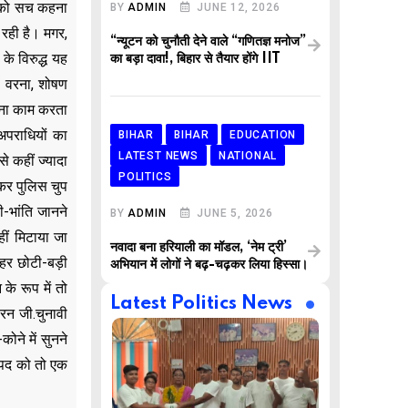
च को सच कहना
BY
ADMIN
JUNE 12, 2026
 रही है। मगर,
“न्यूटन को चुनौती देने वाले “गणितज्ञ मनोज”
के विरुद्ध यह
का बड़ा दावा!, बिहार से तैयार होंगे IIT
। वरना, शोषण
अपना काम करता
अपराधियों का
BIHAR
BIHAR
EDUCATION
LATEST NEWS
NATIONAL
े कहीं ज्यादा
POLITICS
नकर पुलिस चुप
ी-भांति जानने
BY
ADMIN
JUNE 5, 2026
ीं मिटाया जा
नवादा बना हरियाली का मॉडल, ‘नेम ट्री’
हर छोटी-बड़ी
अभियान में लोगों ने बढ़-चढ़कर लिया हिस्सा।
के रूप में तो
Latest Politics News
रन जी.चुनावी
ोने में सुनने
नपद को तो एक
,
,
AR
BUSINESS