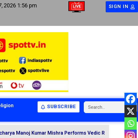
7, 2026 1:56 pm
SIGN IN
ligion
SUBSCRIBE
BIHAR
BIHAR
LATEST NEWS
NATIONAL
RELIGION
oj Kumar Mishra Performs Vedic Rituals for the Resolutio