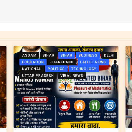
ASSAM
BIHAR
BIHAR
BUSINESS
DELHI
EDUCATION
JHARKHAND
LATEST NEWS
NATIONAL
POLITICS
TECHNOLOGY
UTTAR PRADESH
VIRAL NEWS