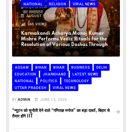
NATIONAL
RELIGION
VIRAL NEWS
AUGUST 1, 2026
0
COMMENTS
365
VIEWS
Karmakandi Acharya Manoj Kumar
Mishra Performs Vedic Rituals for the
Resolution of Various Doshas Through
ASSAM
BIHAR
BIHAR
BUSINESS
DELHI
EDUCATION
JHARKHAND
LATEST NEWS
NATIONAL
POLITICS
TECHNOLOGY
UTTAR PRADESH
VIRAL NEWS
BY
ADMIN
JUNE 12, 2026
“न्यूटन को चुनौती देने वाले “गणितज्ञ मनोज” का बड़ा दावा!, बिहार से
तैयार होंगे IIT