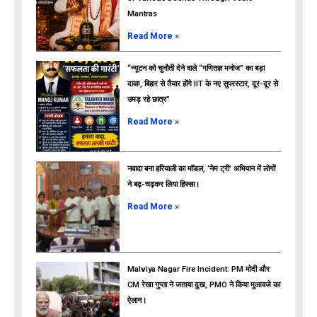
Mantras
Read More »
“न्यूटन को चुनौती देने वाले “गणितज्ञ मनोज” का बड़ा
दावा!, बिहार से तैयार होंगे IIT के नए सुपरस्टार, दूर-दूर से
उमड़ रहे छात्र”
ads
Read More »
नवादा बना हरियाली का मॉडल, ‘नेम ट्री’ अभियान में लोगों
ने बढ़-चढ़कर लिया हिस्सा।
Read More »
Malviya Nagar Fire Incident: PM मोदी और
CM रेखा गुप्ता ने जताया दुख, PMO ने किया मुआवजे का
ऐलान।