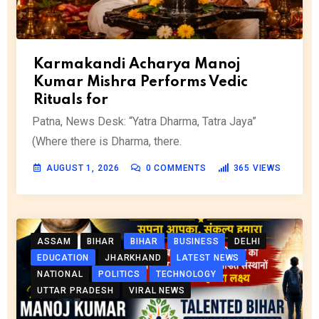
Karmakandi Acharya Manoj
Kumar Mishra Performs Vedic
Rituals for
Patna, News Desk: “Yatra Dharma, Tatra Jaya”
(Where there is Dharma, there.
AUGUST 1, 2026
0
COMMENTS
365
VIEWS
ASSAM
BIHAR
BIHAR
BUSINESS
DELHI
EDUCATION
JHARKHAND
LATEST NEWS
NATIONAL
POLITICS
TECHNOLOGY
UTTAR PRADESH
VIRAL NEWS