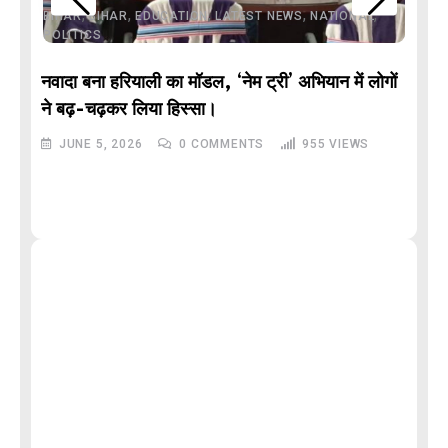
,
,
,
,
,
BIHAR
BIHAR
EDUCATION
LATEST NEWS
NATIONAL
POLITICS
नवादा बना हरियाली का मॉडल, ‘नेम ट्री’ अभियान में लोगों
DE
ने बढ़-चढ़कर लिया हिस्सा।
JUNE 5, 2026
0
COMMENTS
955
VIEWS
M
और