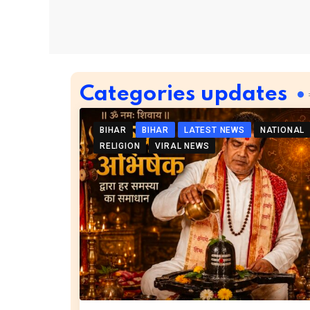
Categories updates
BIHAR
BIHAR
LATEST NEWS
NATIONAL
RELIGION
VIRAL NEWS