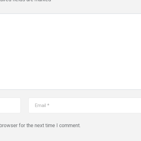
,
,
DELHI
EDUCATION
,
LATEST NEWS
NATI
,
,
TECHNOLOGY
UTT
VIRAL NEWS
,
,
,
DELHI
LATEST NEWS
NATIONAL
POLITICS
“न्यूटन को चुनौती देन
मनोज” का बड़ा दावा!
Malviya Nagar Fire
तैयार होंगे IIT
Incident: PM मोदी और CM
JUNE 12, 2026
रेखा गुप्ता ने जताया दुख, PMO ने
0
COMMENTS
JUNE 3, 2026
0
COMMENTS
186
VIEWS
browser for the next time I comment.