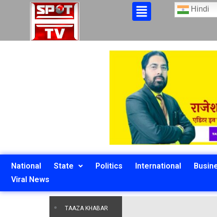
Hindi
National
State
Politics
International
Busin
Viral News
TAAZA KHABAR