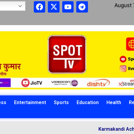
August 
ess
Entertainment
Sports
Education
Health
Re
Karmakandi Acharya Man