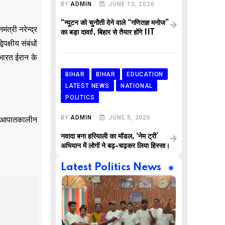
BY
ADMIN
JUNE 12, 2026
“न्यूटन को चुनौती देने वाले “गणितज्ञ मनोज”
त्री नरेन्द्र
का बड़ा दावा!, बिहार से तैयार होंगे IIT
क्षीय संबंधों
 भारत ईरान के
BIHAR
BIHAR
EDUCATION
LATEST NEWS
NATIONAL
POLITICS
BY
ADMIN
JUNE 5, 2026
एक आपातकालीन
नवादा बना हरियाली का मॉडल, ‘नेम ट्री’
अभियान में लोगों ने बढ़-चढ़कर लिया हिस्सा।
Latest Politics News
,
,
AR
BUSINESS