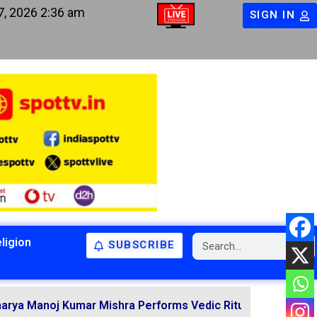
7, 2026 2:36 am
SIGN IN
ligion
SUBSCRIBE
BIHAR
BIHAR
LATEST NEWS
NATIONAL
RELIGION
oj Kumar Mishra Performs Vedic Rituals for the Resolutio