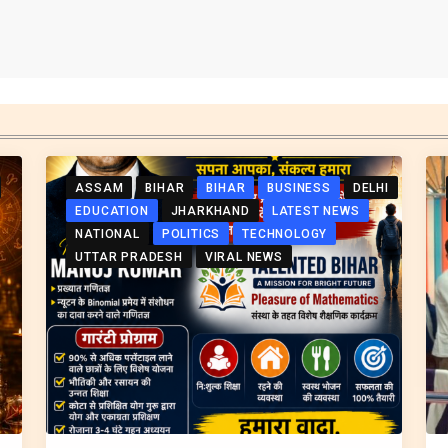
ASSAM
BIHAR
BIHAR
BUSINESS
DELHI
EDUCATION
JHARKHAND
LATEST NEWS
NATIONAL
POLITICS
TECHNOLOGY
UTTAR PRADESH
VIRAL NEWS