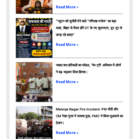
Read More »
“न्यूटन को चुनौती देने वाले “गणितज्ञ मनोज” का बड़ा
दावा!, बिहार से तैयार होंगे IIT के नए सुपरस्टार, दूर-दूर से
उमड़ रहे छात्र”
ads
Read More »
नवादा बना हरियाली का मॉडल, ‘नेम ट्री’ अभियान में लोगों
ने बढ़-चढ़कर लिया हिस्सा।
Read More »
Malviya Nagar Fire Incident: PM मोदी और
CM रेखा गुप्ता ने जताया दुख, PMO ने किया मुआवजे का
ऐलान।
Read More »