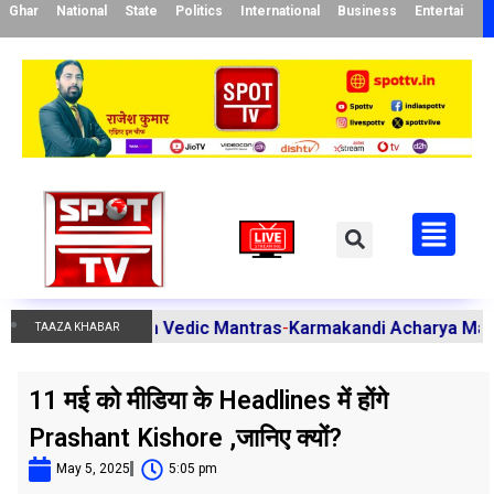
Ghar
National
State
Politics
International
Business
Entertainme
as Through Vedic Mantras
-
Karmakandi Acharya Manoj Kumar 
TAAZA KHABAR
11 मई को मीडिया के Headlines में होंगे
Prashant Kishore ,जानिए क्यों?
May 5, 2025
5:05 pm