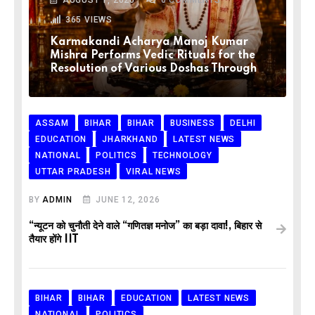
AUGUST 1, 2026
0
COMMENTS
365
VIEWS
Karmakandi Acharya Manoj Kumar
Mishra Performs Vedic Rituals for the
Resolution of Various Doshas Through
ASSAM
BIHAR
BIHAR
BUSINESS
DELHI
EDUCATION
JHARKHAND
LATEST NEWS
NATIONAL
POLITICS
TECHNOLOGY
UTTAR PRADESH
VIRAL NEWS
BY
ADMIN
JUNE 12, 2026
“न्यूटन को चुनौती देने वाले “गणितज्ञ मनोज” का बड़ा दावा!, बिहार से
तैयार होंगे IIT
BIHAR
BIHAR
EDUCATION
LATEST NEWS
NATIONAL
POLITICS