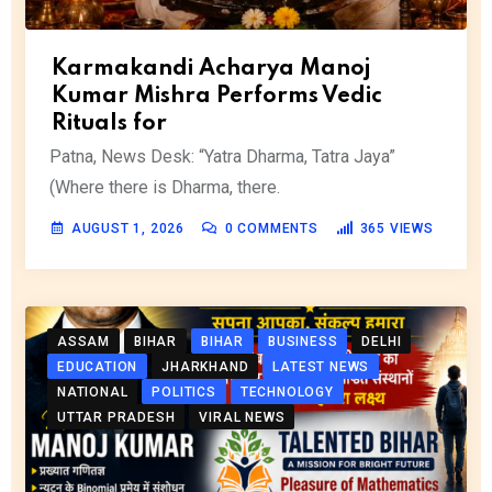
Karmakandi Acharya Manoj
Kumar Mishra Performs Vedic
Rituals for
Patna, News Desk: “Yatra Dharma, Tatra Jaya”
(Where there is Dharma, there.
AUGUST 1, 2026
0
COMMENTS
365
VIEWS
ASSAM
BIHAR
BIHAR
BUSINESS
DELHI
EDUCATION
JHARKHAND
LATEST NEWS
NATIONAL
POLITICS
TECHNOLOGY
UTTAR PRADESH
VIRAL NEWS