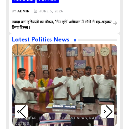
BY
ADMIN
JUNE 5, 2026
नवादा बना हरियाली का मॉडल, ‘नेम ट्री’ अभियान में लोगों ने बढ़-चढ़कर
लिया हिस्सा।
Latest Politics News
,
,
,
,
,
HAR
BIHAR
EDUCATION
LATEST NEWS
NATIONAL
LITICS