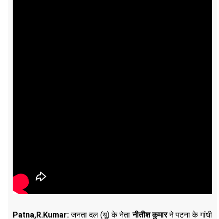
Patna,R.Kumar:
जनता दल (यू) के नेता
नीतीश कुमार
ने पटना के गांधी