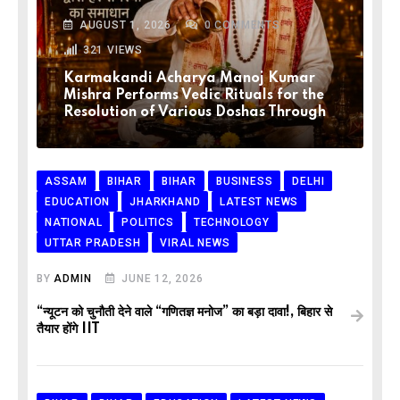
AUGUST 1, 2026
0
COMMENTS
321
VIEWS
Karmakandi Acharya Manoj Kumar
Mishra Performs Vedic Rituals for the
Resolution of Various Doshas Through
ASSAM
BIHAR
BIHAR
BUSINESS
DELHI
EDUCATION
JHARKHAND
LATEST NEWS
NATIONAL
POLITICS
TECHNOLOGY
UTTAR PRADESH
VIRAL NEWS
BY
ADMIN
JUNE 12, 2026
“न्यूटन को चुनौती देने वाले “गणितज्ञ मनोज” का बड़ा दावा!, बिहार से
तैयार होंगे IIT