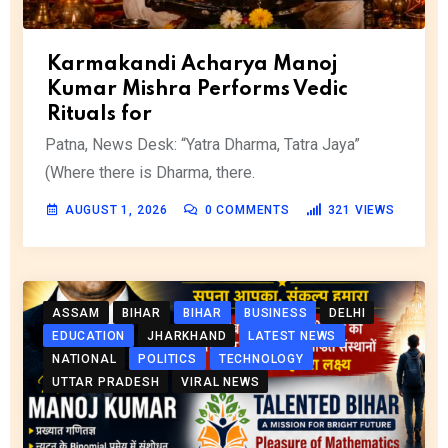
Karmakandi Acharya Manoj
Kumar Mishra Performs Vedic
Rituals for
Patna, News Desk: “Yatra Dharma, Tatra Jaya”
(Where there is Dharma, there.
AUGUST 1, 2026
0
COMMENTS
321
VIEWS
ASSAM
BIHAR
BIHAR
BUSINESS
DELHI
EDUCATION
JHARKHAND
LATEST NEWS
NATIONAL
POLITICS
TECHNOLOGY
UTTAR PRADESH
VIRAL NEWS