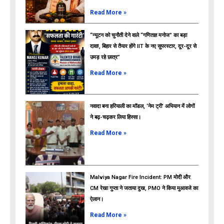
Read More »
“न्यूटन को चुनौती देने वाले “गणितज्ञ मनोज” का बड़ा
दावा!, बिहार से तैयार होंगे IIT के नए सुपरस्टार, दूर-दूर से
उमड़ रहे छात्र”
ads
Read More »
नवादा बना हरियाली का मॉडल, ‘नेम ट्री’ अभियान में लोगों
ने बढ़-चढ़कर लिया हिस्सा।
Read More »
Malviya Nagar Fire Incident: PM मोदी और
CM रेखा गुप्ता ने जताया दुख, PMO ने किया मुआवजे का
ऐलान।
Read More »