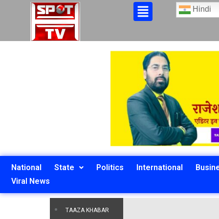
Hindi
National
State
Politics
International
Busin
Viral News
TAAZA KHABAR