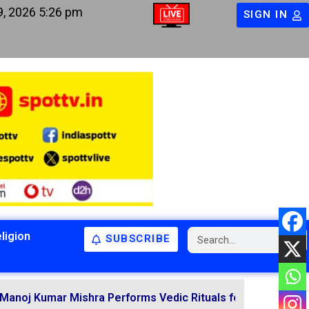
9, 2026 5:26 pm
SIGN IN
ligion
SUBSCRIBE
BIHAR
BIHAR
LATEST NEWS
NATIONAL
RELIGION
r Mishra Performs Vedic Rituals for the Resolution of Va