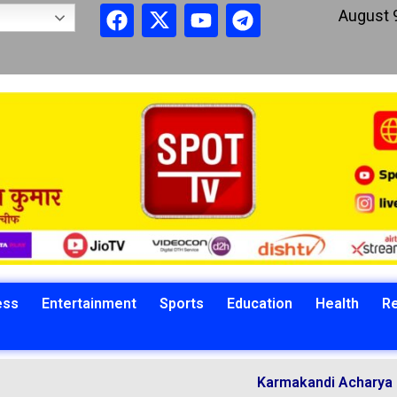
August 
ess
Entertainment
Sports
Education
Health
Re
Karmakandi Acharya Manoj Kuma