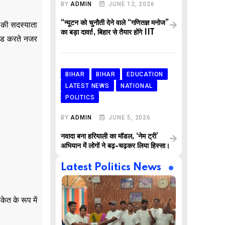
BY
ADMIN
JUNE 12, 2026
“न्यूटन को चुनौती देने वाले “गणितज्ञ मनोज”
 की सदस्याता
का बड़ा दावा!, बिहार से तैयार होंगे IIT
ाइड करते नजर
BIHAR
BIHAR
EDUCATION
LATEST NEWS
NATIONAL
POLITICS
BY
ADMIN
JUNE 5, 2026
नवादा बना हरियाली का मॉडल, ‘नेम ट्री’
अभियान में लोगों ने बढ़-चढ़कर लिया हिस्सा।
Latest Politics News
ेत के रूप में
,
,
AR
BUSINESS