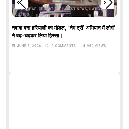
,
,
,
,
,
BIHAR
BIHAR
EDUCATION
LATEST NEWS
NATIONAL
POLITICS
नवादा बना हरियाली का मॉडल, ‘नेम ट्री’ अभियान में लोगों
DE
ने बढ़-चढ़कर लिया हिस्सा।
JUNE 5, 2026
0
COMMENTS
952
VIEWS
M
और