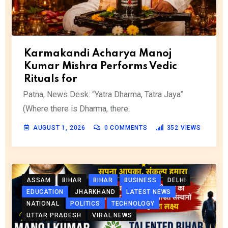
Karmakandi Acharya Manoj
Kumar Mishra Performs Vedic
Rituals for
Patna, News Desk: “Yatra Dharma, Tatra Jaya”
(Where there is Dharma, there.
AUGUST 1, 2026
0
COMMENTS
352
VIEWS
ASSAM
BIHAR
BIHAR
BUSINESS
DELHI
EDUCATION
JHARKHAND
LATEST NEWS
NATIONAL
POLITICS
TECHNOLOGY
UTTAR PRADESH
VIRAL NEWS