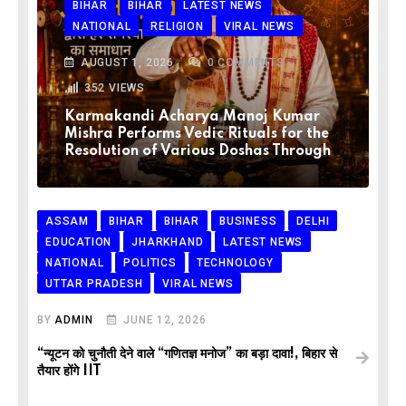
BIHAR
BIHAR
LATEST NEWS
NATIONAL
RELIGION
VIRAL NEWS
AUGUST 1, 2026
0
COMMENTS
352
VIEWS
Karmakandi Acharya Manoj Kumar
Mishra Performs Vedic Rituals for the
Resolution of Various Doshas Through
ASSAM
BIHAR
BIHAR
BUSINESS
DELHI
EDUCATION
JHARKHAND
LATEST NEWS
NATIONAL
POLITICS
TECHNOLOGY
UTTAR PRADESH
VIRAL NEWS
BY
ADMIN
JUNE 12, 2026
“न्यूटन को चुनौती देने वाले “गणितज्ञ मनोज” का बड़ा दावा!, बिहार से
तैयार होंगे IIT