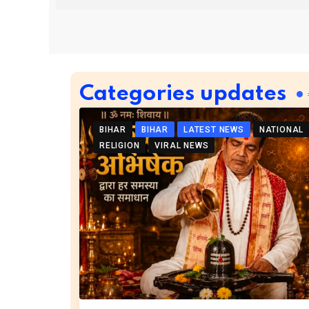
Categories updates
BIHAR
BIHAR
LATEST NEWS
NATIONAL
RELIGION
VIRAL NEWS