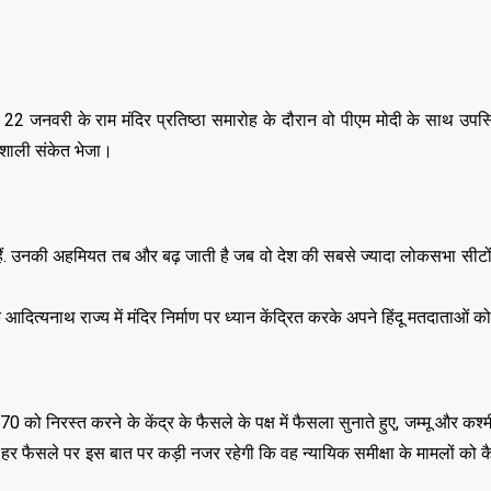
,
,
DELHI
EDUCATION
,
LATEST NEWS
NATI
,
,
TECHNOLOGY
UTT
VIRAL NEWS
,
,
,
DELHI
LATEST NEWS
NATIONAL
2 जनवरी के राम मंदिर प्रतिष्ठा समारोह के दौरान वो पीएम मोदी के साथ उपस
POLITICS
“न्यूटन को चुनौती देन
तिशाली संकेत भेजा।
मनोज” का बड़ा दावा!
Malviya Nagar Fire
तैयार होंगे IIT
Incident: PM मोदी और CM
JUNE 12, 2026
रेखा गुप्ता ने जताया दुख, PMO ने
 एक हैं. उनकी अहमियत तब और बढ़ जाती है जब वो देश की सबसे ज्यादा लोकसभा सीटों 
0
COMMENTS
JUNE 3, 2026
0
COMMENTS
191
VIEWS
त्यनाथ राज्य में मंदिर निर्माण पर ध्यान केंद्रित करके अपने हिंदू मतदाताओं को लु
370 को निरस्त करने के केंद्र के फैसले के पक्ष में फैसला सुनाते हुए, जम्मू और कश
ं हर फैसले पर इस बात पर कड़ी नजर रहेगी कि वह न्यायिक समीक्षा के मामलों को कैस