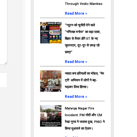
Through Vedic Mantras
Read More »
“न्यूटन को चुनौती देने वाले
“गणितज्ञ मनोज” का बड़ा दावा!,
बिहार से तैयार होंगे IIT के नए
सुपरस्टार, दूर-दूर से उमड़ रहे
छात्र”
Read More »
नवादा बना हरियाली का मॉडल, ‘नेम
ट्री’ अभियान में लोगों ने बढ़-
चढ़कर लिया हिस्सा।
Read More »
Malviya Nagar Fire
Incident: PM मोदी और CM
रेखा गुप्ता ने जताया दुख, PMO ने
किया मुआवजे का ऐलान।