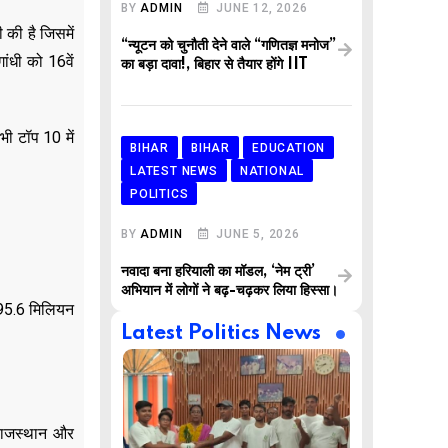
BY
ADMIN
JUNE 12, 2026
 की है जिसमें
“न्यूटन को चुनौती देने वाले “गणितज्ञ मनोज”
ांधी को 16वें
का बड़ा दावा!, बिहार से तैयार होंगे IIT
ी टॉप 10 में
BIHAR
BIHAR
EDUCATION
LATEST NEWS
NATIONAL
POLITICS
BY
ADMIN
JUNE 5, 2026
नवादा बना हरियाली का मॉडल, ‘नेम ट्री’
अभियान में लोगों ने बढ़-चढ़कर लिया हिस्सा।
े 95.6 मिलियन
Latest Politics News
, राजस्थान और
,
,
AR
BUSINESS