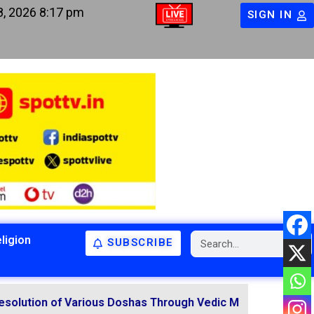
8, 2026 8:17 pm
SIGN IN
ligion
SUBSCRIBE
BIHAR
BIHAR
LATEST NEWS
NATIONAL
RELIGION
 of Various Doshas Through Vedic Mantras
-
Karmakandi Achar