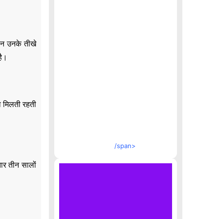
ान उनके तीखे
है।
ना मिलती रहती
/span>
तार तीन सालों