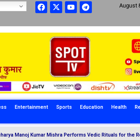
August 
ess
Entertainment
Sports
Education
Health
Re
j Kumar Mishra Performs Vedic Rituals for the Resolution