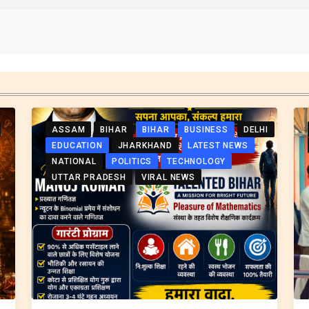
ASSAM
BIHAR
BIHAR
BUSINESS
DELHI
EDUCATION
JHARKHAND
LATEST NEWS
NATIONAL
POLITICS
TECHNOLOGY
UTTAR PRADESH
VIRAL NEWS