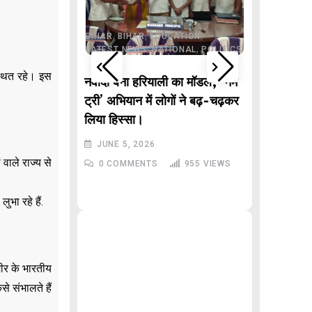
,
JHARKHAND
,
ONAL
POLITICS
,
,
,
,
AR PRADESH
BIHAR
BIHAR
EDUCATION
,
,
LATEST NEWS
NATIONAL
POLITICS
,
DELHI
LAT
्थित रहे। इस
POLITICS
े वाले “गणितज्ञ
नवादा बना हरियाली का मॉडल, ‘नेम
, बिहार से
ट्री’ अभियान में लोगों ने बढ़-चढ़कर
Malviy
लिया हिस्सा।
Inciden
JUNE 5, 2026
रेखा गुप्त
वाले राज्य से
996
VIEWS
0
COMMENTS
955
VIEWS
JUNE 3,
0
COMM
भा रहे हैं.
्मीर के भारतीय
े संभालते हैं