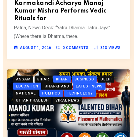
Karmakandi Acharya Manoj
Kumar Mishra Performs Vedic
Rituals for
Patna, News Desk: “Yatra Dharma, Tatra Jaya”
(Where there is Dharma, there.
AUGUST 1, 2026
0
COMMENTS
343
VIEWS
ASSAM
BIHAR
BIHAR
BUSINESS
DELHI
EDUCATION
JHARKHAND
LATEST NEWS
NATIONAL
POLITICS
TECHNOLOGY
UTTAR PRADESH
VIRAL NEWS