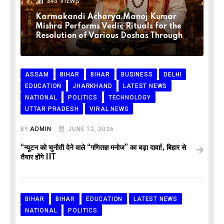
343
VIEWS
Karmakandi Acharya Manoj Kumar
Mishra Performs Vedic Rituals for the
Resolution of Various Doshas Through
ASSAM
BIHAR
BIHAR
BUSINESS
DELHI
EDUCATION
JHARKHAND
LATEST NEWS
NATIONAL
POLITICS
TECHNOLOGY
UTTAR PRADESH
VIRAL NEWS
BY
ADMIN
JUNE 12, 2026
“न्यूटन को चुनौती देने वाले “गणितज्ञ मनोज” का बड़ा दावा!, बिहार से
तैयार होंगे IIT
BIHAR
BIHAR
EDUCATION
LATEST NEWS
NATIONAL
POLITICS