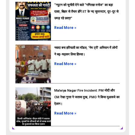
“न्यूटन को चुनौती देने वाले “गणितज्ञ मनोज” का बड़ा
दावा!, बिहार से तैयार होंगे IIT के नए सुपरस्टार, दूर-दूर से
उमड़ रहे छात्र”
ads
Read More »
नवादा बना हरियाली का मॉडल, ‘नेम ट्री’ अभियान में लोगों
ने बढ़-चढ़कर लिया हिस्सा।
Read More »
Malviya Nagar Fire Incident: PM मोदी और
CM रेखा गुप्ता ने जताया दुख, PMO ने किया मुआवजे का
ऐलान।
Read More »