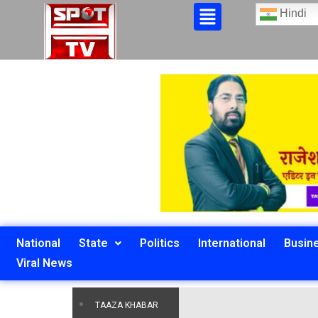
Hindi
National
State
Politics
International
Busin
Viral News
TAAZA KHABAR