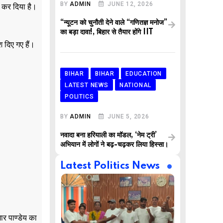
BY
ADMIN
JUNE 12, 2026
 कर दिया है।
“न्यूटन को चुनौती देने वाले “गणितज्ञ मनोज”
का बड़ा दावा!, बिहार से तैयार होंगे IIT
श दिए गए हैं।
BIHAR
BIHAR
EDUCATION
LATEST NEWS
NATIONAL
POLITICS
BY
ADMIN
JUNE 5, 2026
नवादा बना हरियाली का मॉडल, ‘नेम ट्री’
अभियान में लोगों ने बढ़-चढ़कर लिया हिस्सा।
Latest Politics News
ार पाण्डेय का
,
,
AR
BUSINESS