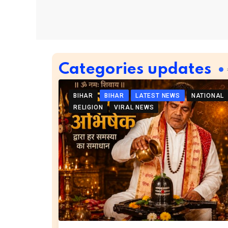
Categories updates
BIHAR
BIHAR
LATEST NEWS
NATIONAL
RELIGION
VIRAL NEWS