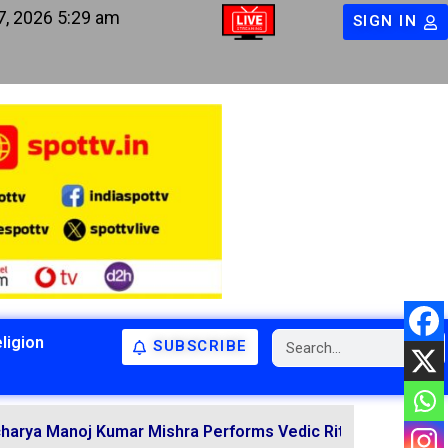
7, 2026 5:29 am
SIGN IN
ligion
SUBSCRIBE
BIHAR
BIHAR
LATEST NEWS
NATIONAL
RELIGION
oj Kumar Mishra Performs Vedic Rituals for the Resolutio