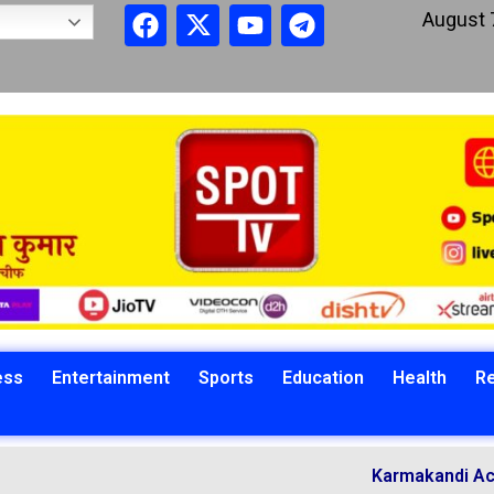
August 
ess
Entertainment
Sports
Education
Health
Re
Karmakandi Acharya Man