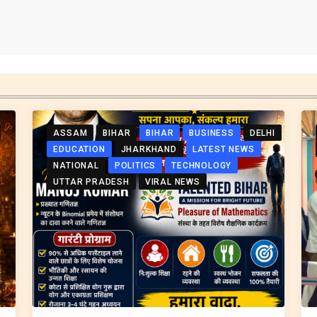
ASSAM
BIHAR
BIHAR
BUSINESS
DELHI
EDUCATION
JHARKHAND
LATEST NEWS
NATIONAL
POLITICS
TECHNOLOGY
UTTAR PRADESH
VIRAL NEWS