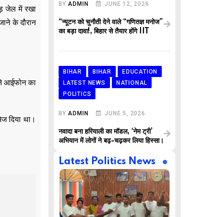
BY
ADMIN
JUNE 12, 2026
़ जेल में रखा
जाने के दौरान
“न्यूटन को चुनौती देने वाले “गणितज्ञ मनोज”
का बड़ा दावा!, बिहार से तैयार होंगे IIT
BIHAR
BIHAR
EDUCATION
अपने आईफोन का
LATEST NEWS
NATIONAL
POLITICS
BY
ADMIN
JUNE 5, 2026
 भेज दिया था।
नवादा बना हरियाली का मॉडल, ‘नेम ट्री’
अभियान में लोगों ने बढ़-चढ़कर लिया हिस्सा।
Latest Politics News
,
,
AR
BUSINESS