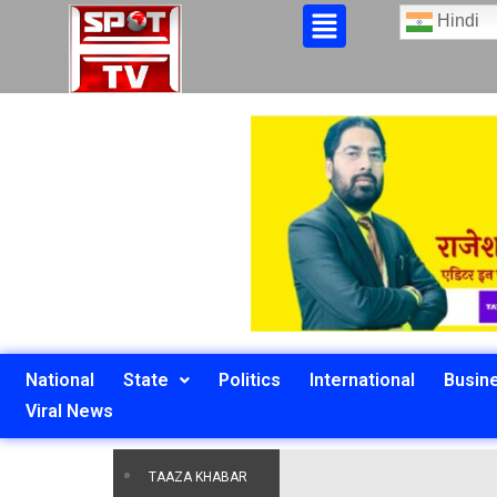
Hindi
National
State
Politics
International
Busin
Viral News
TAAZA KHABAR