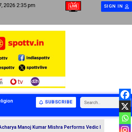
7, 2026 2:35 pm
SIGN IN
ligion
SUBSCRIBE
BIHAR
BIHAR
LATEST NEWS
NATIONAL
RELIGION
noj Kumar Mishra Performs Vedic Rituals for the Resoluti