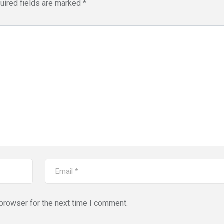
uired fields are marked
*
,
,
DELHI
EDUCATION
,
LATEST NEWS
NATI
,
,
TECHNOLOGY
UTT
VIRAL NEWS
,
,
,
DELHI
LATEST NEWS
NATIONAL
POLITICS
“न्यूटन को चुनौती देन
मनोज” का बड़ा दावा!
Malviya Nagar Fire
तैयार होंगे IIT
Incident: PM मोदी और CM
JUNE 12, 2026
रेखा गुप्ता ने जताया दुख, PMO ने
0
COMMENTS
JUNE 3, 2026
0
COMMENTS
187
VIEWS
browser for the next time I comment.