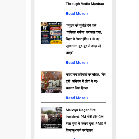
Through Vedic Mantras
Read More »
“न्यूटन को चुनौती देने वाले
“गणितज्ञ मनोज” का बड़ा दावा!,
बिहार से तैयार होंगे IIT के नए
सुपरस्टार, दूर-दूर से उमड़ रहे
छात्र”
Read More »
नवादा बना हरियाली का मॉडल, ‘नेम
ट्री’ अभियान में लोगों ने बढ़-
चढ़कर लिया हिस्सा।
Read More »
Malviya Nagar Fire
Incident: PM मोदी और CM
रेखा गुप्ता ने जताया दुख, PMO ने
किया मुआवजे का ऐलान।