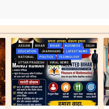
ASSAM
BIHAR
BIHAR
BUSINESS
DELHI
EDUCATION
JHARKHAND
LATEST NEWS
NATIONAL
POLITICS
TECHNOLOGY
UTTAR PRADESH
VIRAL NEWS