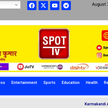
August 
ess
Entertainment
Sports
Education
Health
Re
Karmakandi Acharya Ma