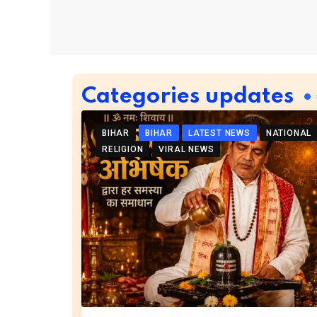
Categories updates
BIHAR
BIHAR
LATEST NEWS
NATIONAL
RELIGION
VIRAL NEWS