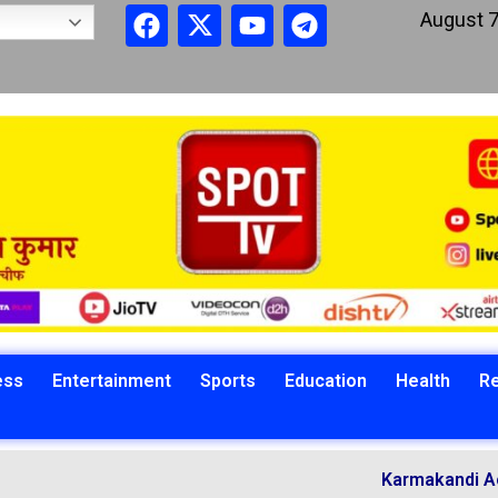
August 7
ess
Entertainment
Sports
Education
Health
Re
Karmakandi Acharya Man