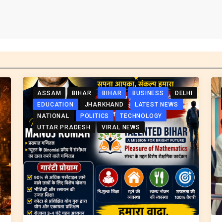
ASSAM
BIHAR
BIHAR
BUSINESS
DELHI
EDUCATION
JHARKHAND
LATEST NEWS
NATIONAL
POLITICS
TECHNOLOGY
UTTAR PRADESH
VIRAL NEWS