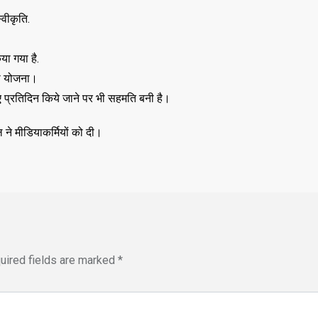
,
,
DELHI
EDUCATION
वीकृति.
,
LATEST NEWS
NATI
,
,
TECHNOLOGY
UTT
VIRAL NEWS
या गया है.
,
,
,
DELHI
LATEST NEWS
NATIONAL
ना योजना।
POLITICS
“न्यूटन को चुनौती देन
 प्रतिदिन किये जाने पर भी सहमति बनी है।
मनोज” का बड़ा दावा!
Malviya Nagar Fire
तैयार होंगे IIT
 ने मीडियाकर्मियों को दी।
Incident: PM मोदी और CM
JUNE 12, 2026
रेखा गुप्ता ने जताया दुख, PMO ने
0
COMMENTS
JUNE 3, 2026
0
COMMENTS
186
VIEWS
uired fields are marked
*