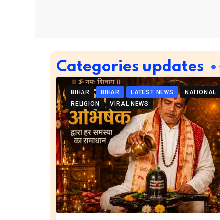
Categories updates
BIHAR
BIHAR
LATEST NEWS
NATIONAL
RELIGION
VIRAL NEWS