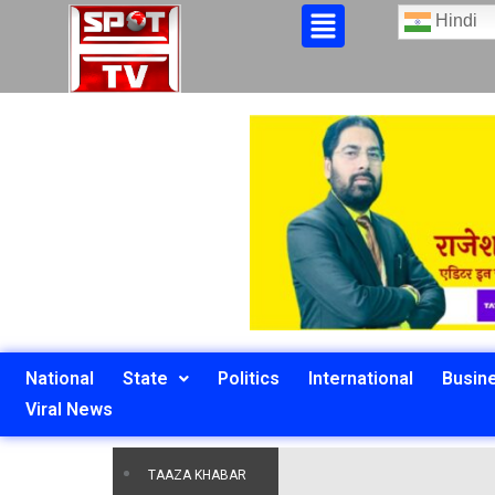
Hindi
National
State
Politics
International
Busin
Viral News
TAAZA KHABAR