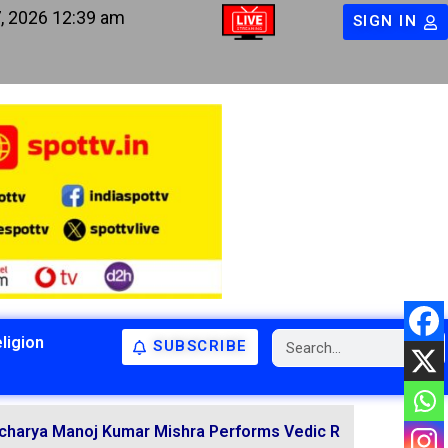
, 2026 12:39 am
SIGN IN
ligion
SUBSCRIBE
BIHAR
BIHAR
LATEST NEWS
NATIONAL
RELIGION
oj Kumar Mishra Performs Vedic Rituals for the Resolution