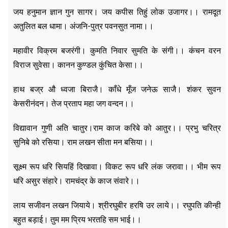
जय हनुमान ज्ञान गुन सागर। जय कपीस तिहुं लोक उजागर।। रामदूत
अतुलित बल धामा। अंजनि-पुत्र पवनसुत नामा।।
महावीर विक्रम बजरंगी। कुमति निवार सुमति के संगी।। कंचन वरन
विराज सुवेसा। कानन कुण्डल कुंचित केसा।।
हाथ बज्र औ ध्वजा बिराजै। काँधे मूँज जनेऊ साजै। शंकर सुवन
केसरीनंदन। तेज प्रताप महा जग वन्दन।।
विद्यावान गुणी अति चातुर।राम काज करिबे को आतुर।। प्रभु चरित्र
सुनिबे को रसिया। राम लखन सीता मन बसिया।।
सूक्ष्म रूप धरि सियहिं दिखावा। विकट रूप धरि लंक जरावा।। भीम रूप
धरि असुर संहारे। रामचंद्र के काज संवारे।।
लाय सजीवन लखन जियाये। श्रीरघुबीर हरषि उर लाये।। रघुपति कीन्ही
बहुत बड़ाई। तुम मम प्रिय भरतहि सम भाई।।