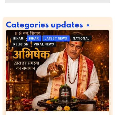
Categories updates
BIHAR
BIHAR
LATEST NEWS
NATIONAL
RELIGION
VIRAL NEWS