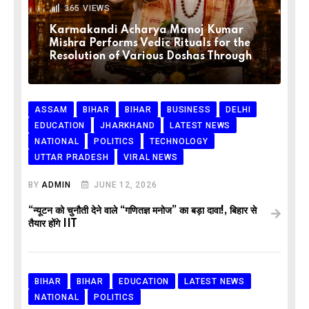
365
VIEWS
Karmakandi Acharya Manoj Kumar
Mishra Performs Vedic Rituals for the
Resolution of Various Doshas Through
ASSAM
BIHAR
BIHAR
BUSINESS
DELHI
EDUCATION
JHARKHAND
LATEST NEWS
NATIONAL
POLITICS
TECHNOLOGY
UTTAR PRADESH
VIRAL NEWS
BY
ADMIN
JUNE 12, 2026
“न्यूटन को चुनौती देने वाले “गणितज्ञ मनोज” का बड़ा दावा!, बिहार से
तैयार होंगे IIT
BIHAR
BIHAR
EDUCATION
LATEST NEWS
NATIONAL
POLITICS