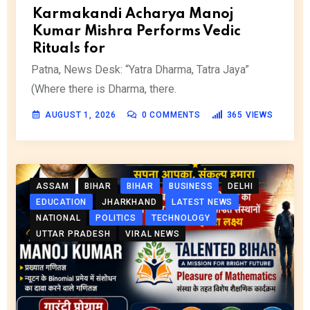
Karmakandi Acharya Manoj
Kumar Mishra Performs Vedic
Rituals for
Patna, News Desk: “Yatra Dharma, Tatra Jaya”
(Where there is Dharma, there.
AUGUST 1, 2026
0
COMMENTS
365
VIEWS
ASSAM
BIHAR
BIHAR
BUSINESS
DELHI
EDUCATION
JHARKHAND
LATEST NEWS
NATIONAL
POLITICS
TECHNOLOGY
UTTAR PRADESH
VIRAL NEWS