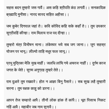
सहस बदन तुम्हरो जस गावैं। अस कहि श्रीपति कंठ लगावैं।। सनकादिक
ब्रह्मादि मुनीशा। नारद सारद सहित अहीसा।।
जम कुबेर दिगपाल जहां ते। कवि कोविद कहि सके कहाँ ते।। तुम उपकार
सुग्रीवहिं कीन्हा। राम मिलाय राज पद दीन्हा।।
तुम्हरो मंत्र विभीषन माना। लंकेश्वर भये सब जग जाना।। जुग सहस्र
योजन पर भानू। लील्यो ताहि मधुर फल जानू।।
प्रभु मुद्रिका मेलि मुख माहीं। जलधि लांघि गये अचरज नाहीं।। दुर्गम काज
जगत के जेते। सुगम अनुग्रह तुम्हरे तेते।।
राम दुआरे तुम रखवारे। होत न आज्ञा बिनु पैसारे।। सब सुख लहै तुम्हारी
सरना। तुम रक्षक काहू को डरना।।
आपन तेज सम्हारो आपै। तीनों लोक हांक तें कांपै।। भूत पिसाच निकट
नहिं आवै। महाबीर जब नाम सुनावै।।