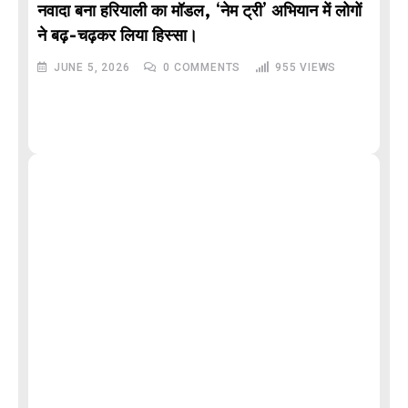
नवादा बना हरियाली का मॉडल, ‘नेम ट्री’ अभियान में लोगों
DE
ने बढ़-चढ़कर लिया हिस्सा।
JUNE 5, 2026
0
COMMENTS
955
VIEWS
M
और