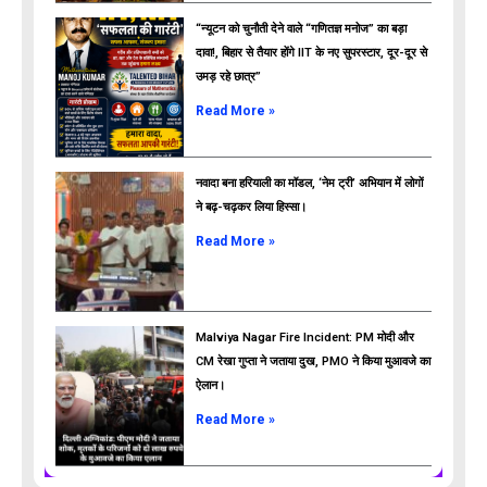
“न्यूटन को चुनौती देने वाले “गणितज्ञ मनोज” का बड़ा
दावा!, बिहार से तैयार होंगे IIT के नए सुपरस्टार, दूर-दूर से
उमड़ रहे छात्र”
ads
Read More »
नवादा बना हरियाली का मॉडल, ‘नेम ट्री’ अभियान में लोगों
ने बढ़-चढ़कर लिया हिस्सा।
Read More »
Malviya Nagar Fire Incident: PM मोदी और
CM रेखा गुप्ता ने जताया दुख, PMO ने किया मुआवजे का
ऐलान।
Read More »