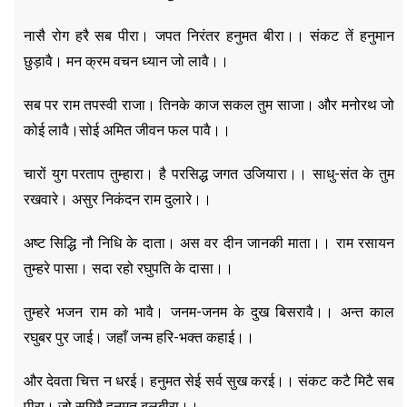
नासै रोग हरै सब पीरा। जपत निरंतर हनुमत बीरा।। संकट तें हनुमान
छुड़ावै। मन क्रम वचन ध्यान जो लावै।।
सब पर राम तपस्वी राजा। तिनके काज सकल तुम साजा। और मनोरथ जो
कोई लावै।सोई अमित जीवन फल पावै।।
चारों युग परताप तुम्हारा। है परसिद्ध जगत उजियारा।। साधु-संत के तुम
रखवारे। असुर निकंदन राम दुलारे।।
अष्ट सिद्धि नौ निधि के दाता। अस वर दीन जानकी माता।। राम रसायन
तुम्हरे पासा। सदा रहो रघुपति के दासा।।
तुम्हरे भजन राम को भावै। जनम-जनम के दुख बिसरावै।। अन्त काल
रघुबर पुर जाई। जहाँ जन्म हरि-भक्त कहाई।।
और देवता चित्त न धरई। हनुमत सेई सर्व सुख करई।। संकट कटै मिटै सब
पीरा। जो सुमिरै हनुमत बलबीरा।।