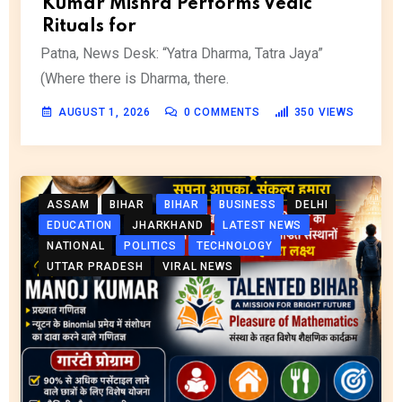
Kumar Mishra Performs Vedic
Rituals for
Patna, News Desk: “Yatra Dharma, Tatra Jaya”
(Where there is Dharma, there.
AUGUST 1, 2026
0
COMMENTS
350
VIEWS
ASSAM
BIHAR
BIHAR
BUSINESS
DELHI
EDUCATION
JHARKHAND
LATEST NEWS
NATIONAL
POLITICS
TECHNOLOGY
UTTAR PRADESH
VIRAL NEWS