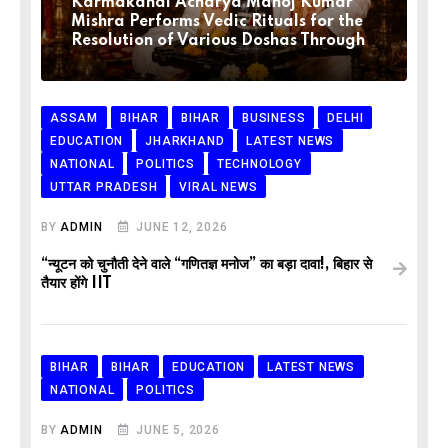
Karmakandi Acharya Manoj Kumar
Mishra Performs Vedic Rituals for the
Resolution of Various Doshas Through
ASSAM
BIHAR
BIHAR
BUSINESS
DELHI
EDUCATION
JHARKHAND
LATEST NEWS
NATIONAL
POLITICS
TECHNOLOGY
UTTAR PRADESH
VIRAL NEWS
BY
ADMIN
JUNE 12, 2026
“न्यूटन को चुनौती देने वाले “गणितज्ञ मनोज” का बड़ा दावा!, बिहार से
तैयार होंगे IIT
BIHAR
BIHAR
EDUCATION
LATEST NEWS
NATIONAL
POLITICS
BY
ADMIN
JUNE 5, 2026