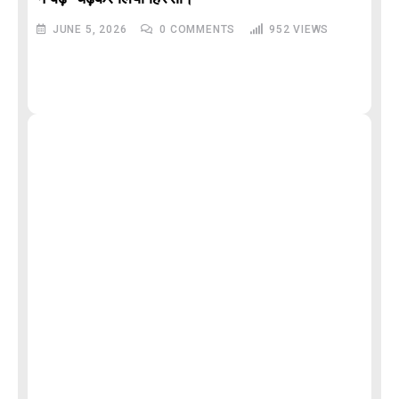
JUNE 5, 2026
0
COMMENTS
952
VIEWS
M
और