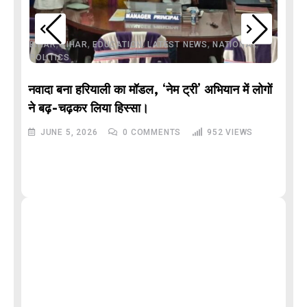
,
,
,
,
,
BIHAR
BIHAR
EDUCATION
LATEST NEWS
NATIONAL
POLITICS
नवादा बना हरियाली का मॉडल, ‘नेम ट्री’ अभियान में लोगों
DE
ने बढ़-चढ़कर लिया हिस्सा।
JUNE 5, 2026
0
COMMENTS
952
VIEWS
M
और