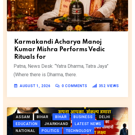
Karmakandi Acharya Manoj
Kumar Mishra Performs Vedic
Rituals for
Patna, News Desk: “Yatra Dharma, Tatra Jaya”
(Where there is Dharma, there.
AUGUST 1, 2026
0
COMMENTS
352
VIEWS
ASSAM
BIHAR
BIHAR
BUSINESS
DELHI
EDUCATION
JHARKHAND
LATEST NEWS
NATIONAL
POLITICS
TECHNOLOGY