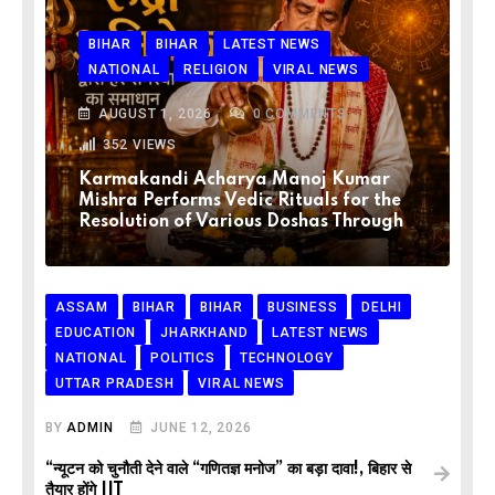
BIHAR
BIHAR
LATEST NEWS
NATIONAL
RELIGION
VIRAL NEWS
AUGUST 1, 2026
0
COMMENTS
352
VIEWS
Karmakandi Acharya Manoj Kumar
Mishra Performs Vedic Rituals for the
Resolution of Various Doshas Through
ASSAM
BIHAR
BIHAR
BUSINESS
DELHI
EDUCATION
JHARKHAND
LATEST NEWS
NATIONAL
POLITICS
TECHNOLOGY
UTTAR PRADESH
VIRAL NEWS
BY
ADMIN
JUNE 12, 2026
“न्यूटन को चुनौती देने वाले “गणितज्ञ मनोज” का बड़ा दावा!, बिहार से
तैयार होंगे IIT