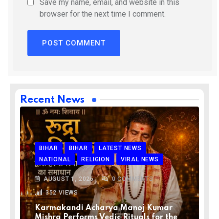
Save my name, email, and website in this
browser for the next time I comment.
Recent News
BIHAR
BIHAR
LATEST NEWS
NATIONAL
RELIGION
VIRAL NEWS
AUGUST 1, 2026
0
COMMENTS
352
VIEWS
Karmakandi Acharya Manoj Kumar
Mishra Performs Vedic Rituals for the