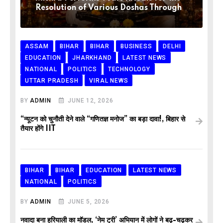
Resolution of Various Doshas Through
ASSAM
BIHAR
BIHAR
BUSINESS
DELHI
EDUCATION
JHARKHAND
LATEST NEWS
NATIONAL
POLITICS
TECHNOLOGY
UTTAR PRADESH
VIRAL NEWS
BY
ADMIN
JUNE 12, 2026
“न्यूटन को चुनौती देने वाले “गणितज्ञ मनोज” का बड़ा दावा!, बिहार से
तैयार होंगे IIT
BIHAR
BIHAR
EDUCATION
LATEST NEWS
NATIONAL
POLITICS
BY
ADMIN
JUNE 5, 2026
नवादा बना हरियाली का मॉडल, ‘नेम ट्री’ अभियान में लोगों ने बढ़-चढ़कर