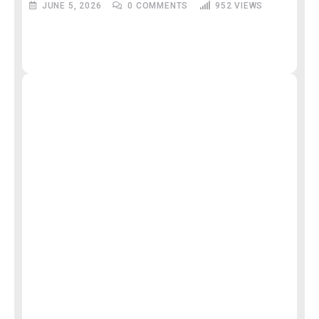
JUNE 5, 2026
0
COMMENTS
952
VIEWS
M
और