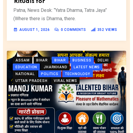
Rituals for
Patna, News Desk: “Yatra Dharma, Tatra Jaya”
(Where there is Dharma, there.
AUGUST 1, 2026
0
COMMENTS
352
VIEWS
ASSAM
BIHAR
BIHAR
BUSINESS
DELHI
EDUCATION
JHARKHAND
LATEST NEWS
NATIONAL
POLITICS
TECHNOLOGY
UTTAR PRADESH
VIRAL NEWS