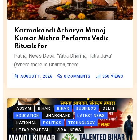
Karmakandi Acharya Manoj
Kumar Mishra Performs Vedic
Rituals for
Patna, News Desk: “Yatra Dharma, Tatra Jaya”
(Where there is Dharma, there.
AUGUST 1, 2026
0
COMMENTS
350
VIEWS
ASSAM
BIHAR
BIHAR
BUSINESS
DELHI
EDUCATION
JHARKHAND
LATEST NEWS
NATIONAL
POLITICS
TECHNOLOGY
UTTAR PRADESH
VIRAL NEWS