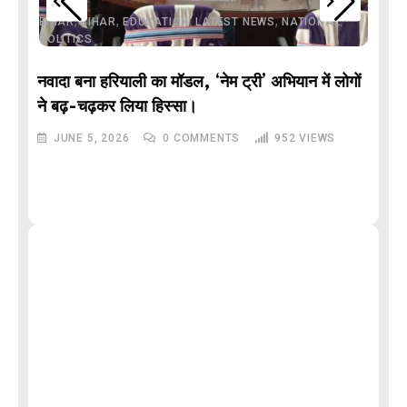
,
,
,
,
,
BIHAR
BIHAR
EDUCATION
LATEST NEWS
NATIONAL
POLITICS
नवादा बना हरियाली का मॉडल, ‘नेम ट्री’ अभियान में लोगों
DE
ने बढ़-चढ़कर लिया हिस्सा।
JUNE 5, 2026
0
COMMENTS
952
VIEWS
M
और