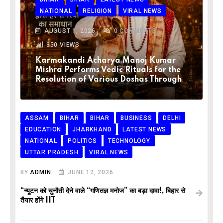
NATIONAL
RELIGION
VIRAL NEWS
AUGUST 1, 2026
0
COMMENTS
350
VIEWS
Karmakandi Acharya Manoj Kumar
Mishra Performs Vedic Rituals for the
Resolution of Various Doshas Through
ASSAM
BIHAR
BIHAR
BUSINESS
DELHI
EDUCATION
JHARKHAND
LATEST NEWS
NATIONAL
POLITICS
TECHNOLOGY
UTTAR PRADESH
VIRAL NEWS
BY
ADMIN
JUNE 12, 2026
“न्यूटन को चुनौती देने वाले “गणितज्ञ मनोज” का बड़ा दावा!, बिहार से
तैयार होंगे IIT